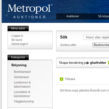
Auktioner
Så köpe
Mina sidor
Logga in
Sök
Bli kund
Glömt login?
Sortera efter
Kategorier
Skapa bevakning p�
glasfrukter
Belysning
Bordslampor
Golvlampor
Tillbaka
Ljuskronor &
takarmaturer
Det finns inga aktuella föremål som 
Ljusstakar &
kandelabrar
Väggbelysning