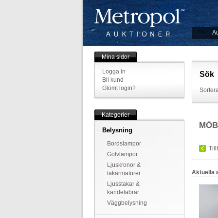
Au
Mina sidor
Logga in
Sök
Bli kund
Glömt login?
Sortera
Kategorier
MÖB
Belysning
Bordslampor
Til
Golvlampor
Ljuskronor &
Aktuella a
takarmaturer
Ljusstakar &
kandelabrar
Väggbelysning