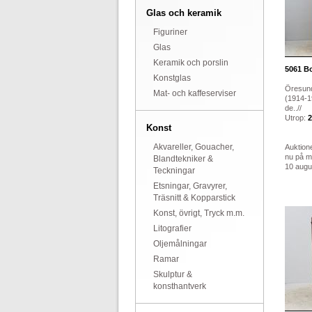
Glas och keramik
Figuriner
Glas
Keramik och porslin
5061
Bo
Konstglas
Öresun
Mat- och kaffeserviser
(1914-1
de..//
Utrop:
2
Konst
Akvareller, Gouacher,
Auktion
nu på 
Blandtekniker &
10 augus
Teckningar
Etsningar, Gravyrer,
Träsnitt & Kopparstick
Konst, övrigt, Tryck m.m.
Litografier
Oljemålningar
Ramar
Skulptur &
konsthantverk