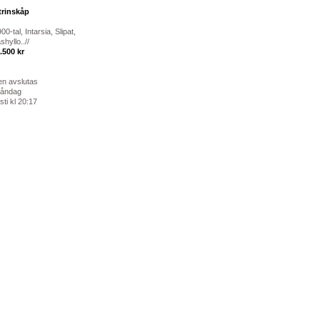
trinskåp
00-tal, Intarsia, Slipat,
shyllo..//
.500 kr
en avslutas
måndag
ti kl 20:17