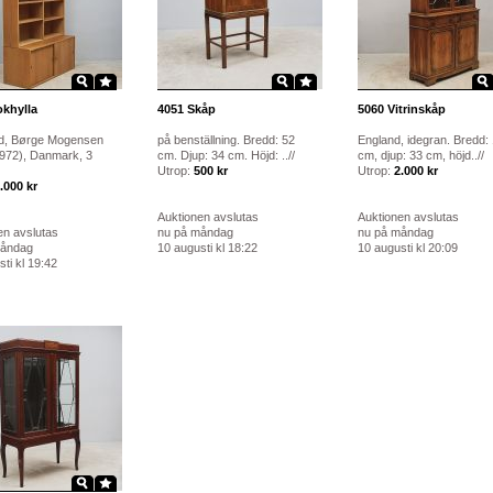
khylla
4051
Skåp
5060
Vitrinskåp
d, Børge Mogensen
på benställning. Bredd: 52
England, idegran. Bredd:
972), Danmark, 3
cm. Djup: 34 cm. Höjd: ..//
cm, djup: 33 cm, höjd..//
Utrop:
500 kr
Utrop:
2.000 kr
.000 kr
Auktionen avslutas
Auktionen avslutas
en avslutas
nu på måndag
nu på måndag
måndag
10 augusti kl 18:22
10 augusti kl 20:09
ti kl 19:42