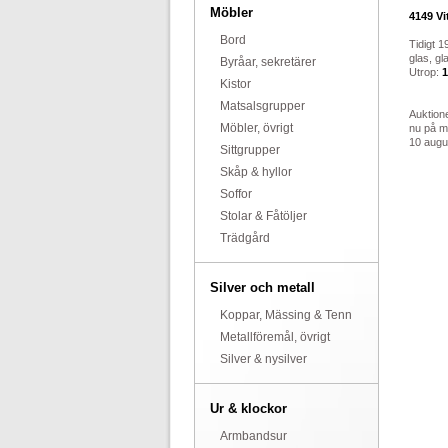
Möbler
4149
Vi
Bord
Tidigt 19
glas, gla
Byråar, sekretärer
Utrop:
1
Kistor
Matsalsgrupper
Auktion
Möbler, övrigt
nu på 
10 augus
Sittgrupper
Skåp & hyllor
Soffor
Stolar & Fåtöljer
Trädgård
Silver och metall
Koppar, Mässing & Tenn
Metallföremål, övrigt
Silver & nysilver
Ur & klockor
Armbandsur