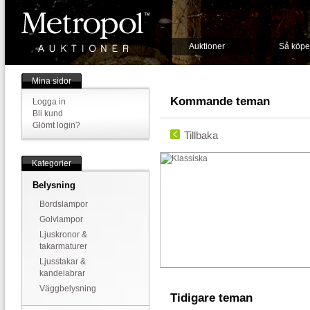
Auktioner
Så köpe
Mina sidor
Kommande teman
Logga in
Bli kund
Glömt login?
Tillbaka
Kategorier
Belysning
Bordslampor
Golvlampor
Ljuskronor &
takarmaturer
Ljusstakar &
kandelabrar
Väggbelysning
Tidigare teman