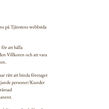
.
inns på Tjänstens webbsida
för att hålla
en Villkoren och att vara
ten.
ar rätt att binda företaget
Följande personer/Kunder
gränsad
manent.