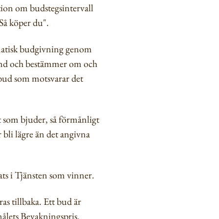
tion om budstegsintervall
"Så köper du".
omatisk budgivning genom
hand och bestämmer om och
 bud som motsvarar det
 som bjuder, så förmånligt
bli lägre än det angivna
ts i Tjänsten som vinner.
s tillbaka. Ett bud är
målets Bevakningspris.