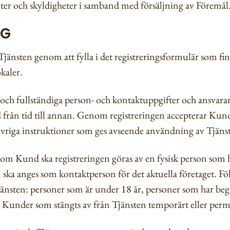
heter och skyldigheter i samband med försäljning av Föremål
NG
 Tjänsten genom att fylla i det registreringsformulär som f
okaler.
ch fullständiga person- och kontaktuppgifter och ansvarar 
från tid till annan. Genom registreringen accepterar Kund
vriga instruktioner som ges avseende användning av Tjäns
som Kund ska registreringen göras av en fysisk person som h
n ska anges som kontaktperson för det aktuella företaget. 
Tjänsten: personer som är under 18 år, personer som har be
 Kunder som stängts av från Tjänsten temporärt eller per