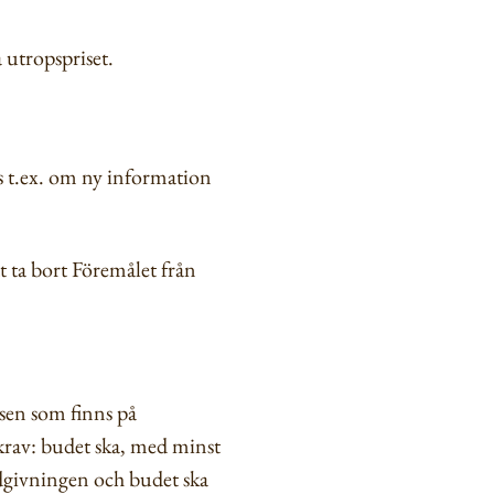
a utropspriset.
s t.ex. om ny information
t ta bort Föremålet från
sen som finns på
krav: budet ska, med minst
budgivningen och budet ska