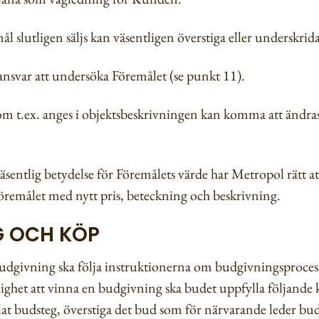
emål slutligen säljs kan väsentligen överstiga eller underskrid
 ansvar att undersöka Föremålet (se punkt 11).
m t.ex. anges i objektsbeskrivningen kan komma att ändra
sentlig betydelse för Föremålets värde har Metropol rätt at
Föremålet med nytt pris, beteckning och beskrivning.
G OCH KÖP
udgivning ska följa instruktionerna om budgivningsproces
ighet att vinna en budgivning ska budet uppfylla följande 
 kallat budsteg, överstiga det bud som för närvarande leder 