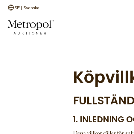
SE | Svenska
Köpvill
FULLSTÄND
1. INLEDNING 
Dessa villkor gäller för 