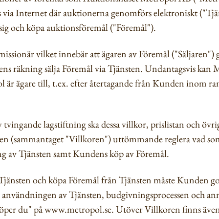
 via Internet där auktionerna genomförs elektroniskt ("Tjä
sig och köpa auktionsföremål ("Föremål").
sionär vilket innebär att ägaren av Föremål ("Säljaren") 
ens räkning sälja Föremål via Tjänsten. Undantagsvis kan M
är ägare till, t.ex. efter återtagande från Kunden inom r
tvingande lagstiftning ska dessa villkor, prislistan och öv
ten (sammantaget "Villkoren") uttömmande reglera vad so
ng av Tjänsten samt Kundens köp av Föremål.
da Tjänsten och köpa Föremål från Tjänsten måste Kunden 
 användningen av Tjänsten, budgivningsprocessen och ann
köper du" på www.metropol.se. Utöver Villkoren finns även