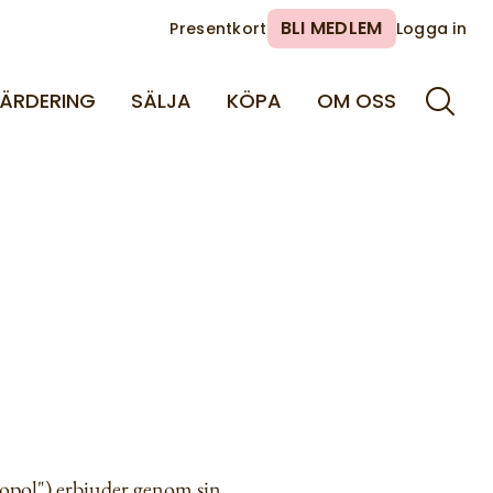
BLI MEDLEM
Presentkort
Logga in
ÄRDERING
SÄLJA
KÖPA
OM OSS
ropol") erbjuder genom sin