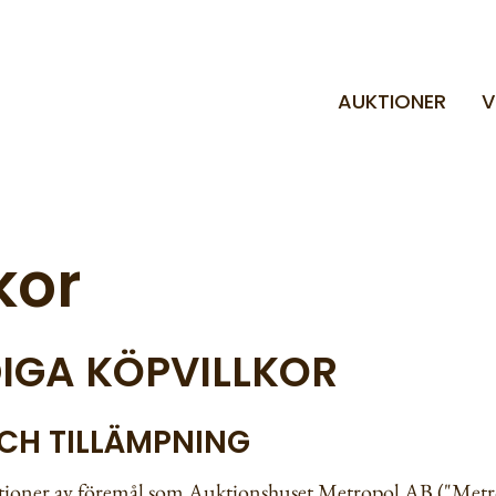
AUKTIONER
V
kor
IGA KÖPVILLKOR
OCH TILLÄMPNING
auktioner av föremål som Auktionshuset Metropol AB ("Met