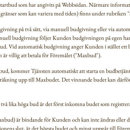
a startbud som har angivits på Webbsidan. Närmare informa
h gränser som kan variera med tiden) finns under rubriken 
givning på två sätt, via manuell budgivning eller via aut
manuell budgivning följer Kunden budgivningen på egen 
bud. Vid automatisk budgivning anger Kunden i stället ett
r villig att betala för Föremålet ("Maxbud").
bud, kommer Tjänsten automatiskt att starta en budbetjänt
räkning upp till Maxbudet. Det vinnande budet kan därför 
vå lika höga bud är det först inkomna budet som registrera
xbud) är bindande för Kunden och kan inte ändras eller dra
onens slut, är det högsta budet och minst uppgår till Före