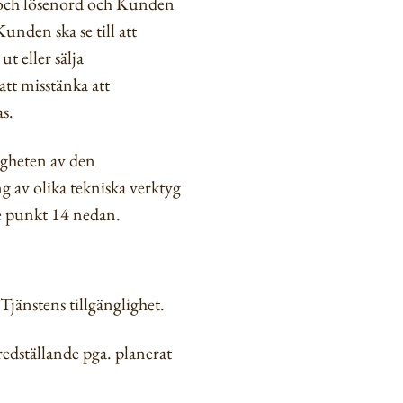
 och lösenord och Kunden
nden ska se till att
t eller sälja
att misstänka att
as.
igheten av den
 av olika tekniska verktyg
se punkt 14 nedan.
Tjänstens tillgänglighet.
fredställande pga. planerat