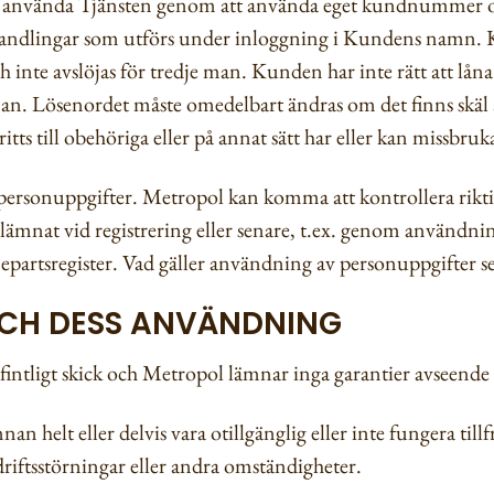
tt använda Tjänsten genom att använda eget kundnummer
handlingar som utförs under inloggning i Kundens namn. Ku
 inte avslöjas för tredje man. Kunden har inte rätt att låna u
 man. Lösenordet måste omedelbart ändras om det finns skäl 
tts till obehöriga eller på annat sätt har eller kan missbruk
personuppgifter. Metropol kan komma att kontrollera rikt
nat vid registrering eller senare, t.ex. genom användning
jepartsregister. Vad gäller användning av personuppgifter 
OCH DESS ANVÄNDNING
efintligt skick och Metropol lämnar inga garantier avseende 
nnan helt eller delvis vara otillgänglig eller inte fungera till
driftsstörningar eller andra omständigheter.