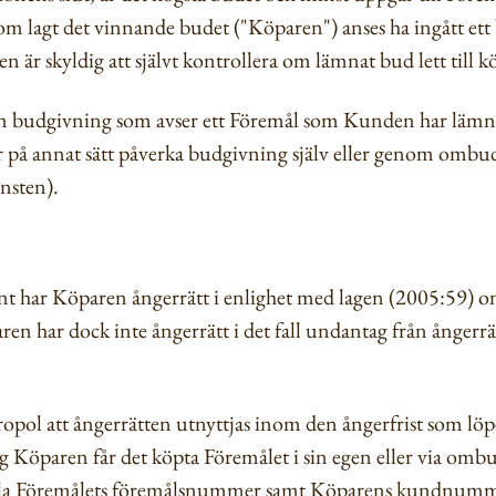
 lagt det vinnande budet ("Köparen") anses ha ingått ett b
 är skyldig att självt kontrollera om lämnat bud lett till k
en budgivning som avser ett Föremål som Kunden har lämnat 
er på annat sätt påverka budgivning själv eller genom omb
änsten).
t har Köparen ångerrätt i enlighet med lagen (2005:59) om
ren har dock inte ångerrätt i det fall undantag från ångerr
pol att ångerrätten utnyttjas inom den ångerfrist som löp
g Köparen får det köpta Föremålet i sin egen eller via omb
lla Föremålets föremålsnummer samt Köparens kundnummer