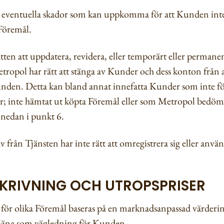
 eventuella skador som kan uppkomma för att Kunden inte k
 Föremål.
ätten att uppdatera, revidera, eller temporärt eller perman
etropol har rätt att stänga av Kunder och dess konton från
nden. Detta kan bland annat innefatta Kunder som inte föl
ror; inte hämtat ut köpta Föremål eller som Metropol bedö
 nedan i punkt 6.
 från Tjänsten har inte rätt att omregistrera sig eller anv
SKRIVNING OCH UTROPSPRISER
 för olika Föremål baseras på en marknadsanpassad värderi
tjäna som vägledning för Kunden.