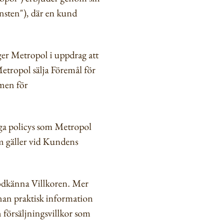
nsten"), där en kund
ger Metropol i uppdrag att
etropol sälja Föremål för
amen för
riga policys som Metropol
m gäller vid Kundens
godkänna Villkoren. Mer
an praktisk information
 försäljningsvillkor som