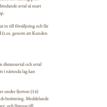
indande avtal så snart
öp.
in till försäljning och får
ud (t.ex. genom att Kunden
 distansavtal och avtal
ätt i nämnda lag kan
er under fjorton (14)
uds besittning. Meddelande
, och lämnas till