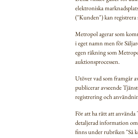
elektroniska marknadsplats
("Kunden") kan registrera 
Metropol agerar som kommis
i eget namn men för Säljar
egen räkning som Metropol 
auktionsprocessen.
Utöver vad som framgår av 
publicerar avseende Tjäns
registrering och användni
För att ha rätt att använ
detaljerad information om
finns under rubriken "Så 