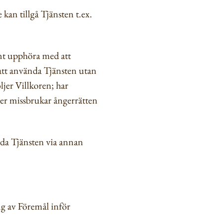
an tillgå Tjänsten t.ex.
ent upphöra med att
 att använda Tjänsten utan
jer Villkoren; har
mer missbrukar ångerrätten
ända Tjänsten via annan
ng av Föremål inför