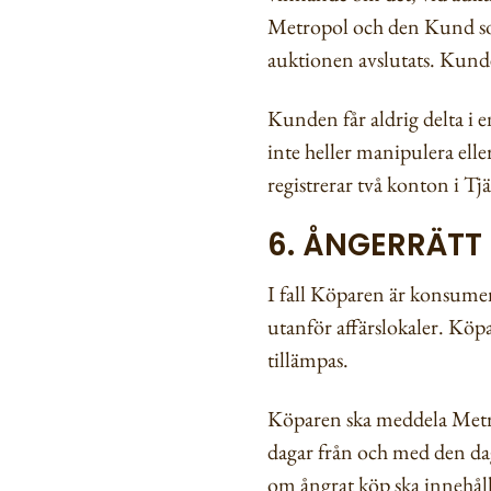
Metropol och den Kund som
auktionen avslutats. Kunden
Kunden får aldrig delta i 
inte heller manipulera ell
registrerar två konton i Tj
6. ÅNGERRÄTT
I fall Köparen är konsumen
utanför affärslokaler. Köpa
tillämpas.
Köparen ska meddela Metro
dagar från och med den da
om ångrat köp ska innehå