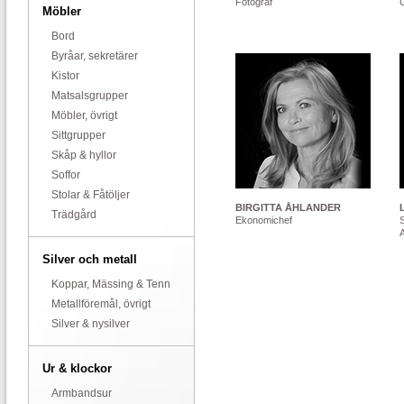
Fotograf
Möbler
Bord
Byråar, sekretärer
Kistor
Matsalsgrupper
Möbler, övrigt
Sittgrupper
Skåp & hyllor
Soffor
Stolar & Fåtöljer
BIRGITTA ÅHLANDER
Trädgård
Ekonomichef
Silver och metall
Koppar, Mässing & Tenn
Metallföremål, övrigt
Silver & nysilver
Ur & klockor
Armbandsur