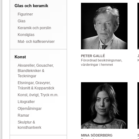
Glas och keramik
Figuriner
Glas
Keramik och porslin
Konstglas
Mat- och kaffeserviser
PETER GALLÉ
Konst
Förordnad besiktningsman,
värderingar i hemmet
Akvareller, Gouacher,
Blandtekniker &
Teckningar
Etsningar, Gravyrer,
Träsnitt & Kopparstick
Konst, övrigt, Tryck m.m.
Litografier
Oljemålningar
Ramar
Skulptur &
konsthantverk
MINA SÖDERBERG