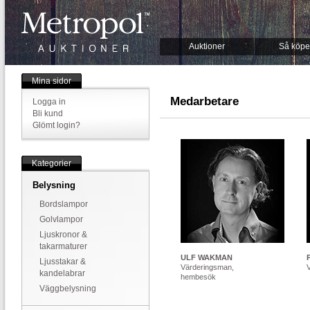
Auktioner
Så köpe
Mina sidor
Medarbetare
Logga in
Bli kund
Glömt login?
Kategorier
Belysning
Bordslampor
Golvlampor
Ljuskronor &
takarmaturer
ULF WAKMAN
Ljusstakar &
Värderingsman,
kandelabrar
hembesök
Väggbelysning