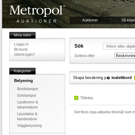
Auktioner
Så köpe
Mina sidor
Logga in
Sök
Bli kund
Glömt login?
Sortera efter
Kategorier
Skapa bevakning p�
toalettbord
Belysning
Bordslampor
Golvlampor
Tillbaka
Ljuskronor &
takarmaturer
Det finns inga aktuella föremål som 
Ljusstakar &
kandelabrar
Väggbelysning