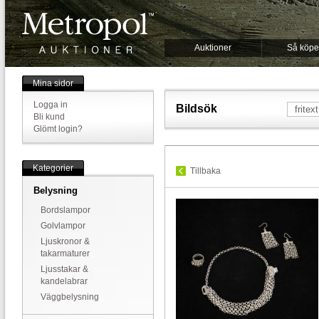
Auktioner
Så köpe
Mina sidor
Logga in
Bildsök
Bli kund
Glömt login?
Kategorier
Tillbaka
Belysning
Bordslampor
Golvlampor
Ljuskronor &
takarmaturer
Ljusstakar &
kandelabrar
Väggbelysning