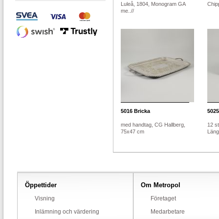
Luleå, 1804, Monogram GA
Chipp
me..//
5016
Bricka
5025
med handtag, CG Hallberg,
12 st
75x47 cm
Längd
Öppettider
Om Metropol
Visning
Företaget
Inlämning och värdering
Medarbetare