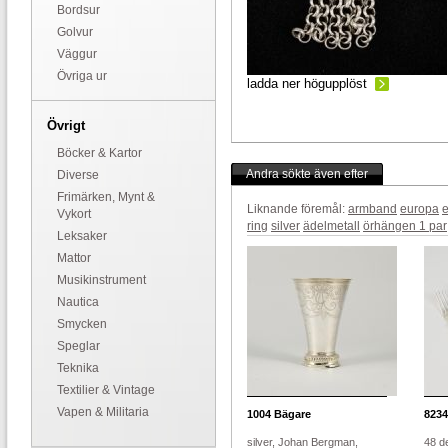
Bordsur
Golvur
Väggur
Övriga ur
ladda ner högupplöst
Övrigt
Böcker & Kartor
Andra sökte även efter
Diverse
Frimärken, Mynt &
Liknande föremål:
armband
europa
e
Vykort
ring
silver
ädelmetall
örhängen 1 par
Leksaker
Mattor
Musikinstrument
Nautica
Smycken
Speglar
Teknika
Textilier & Vintage
Vapen & Militaria
1004
Bägare
8234
silver, Johan Bergman,
48 de