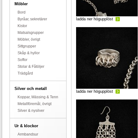
Möbler
Bord
ladda ner högupplöst
Byråar, sekretärer
Kistor
Matsalsgrupper
Möbler, övrigt
Sittgrupper
Skåp & hyllor
Soffor
Stolar & Fåtöljer
Trädgård
Silver och metall
ladda ner högupplöst
Koppar, Mässing & Tenn
Metallföremål, övrigt
Silver & nysilver
Ur & klockor
Armbandsur