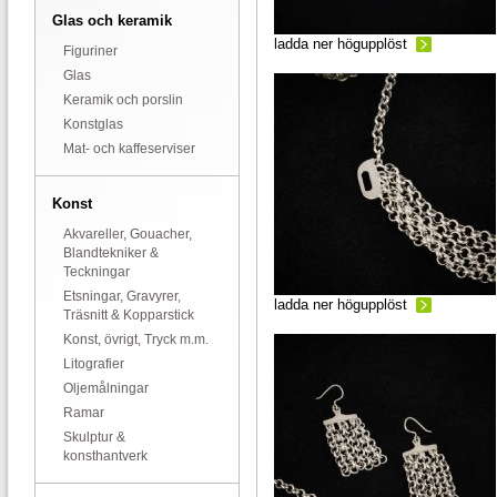
Glas och keramik
ladda ner högupplöst
Figuriner
Glas
Keramik och porslin
Konstglas
Mat- och kaffeserviser
Konst
Akvareller, Gouacher,
Blandtekniker &
Teckningar
Etsningar, Gravyrer,
ladda ner högupplöst
Träsnitt & Kopparstick
Konst, övrigt, Tryck m.m.
Litografier
Oljemålningar
Ramar
Skulptur &
konsthantverk