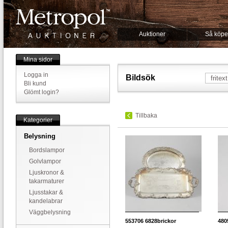
Auktioner
Så köpe
Mina sidor
Logga in
Bildsök
Bli kund
Glömt login?
Tillbaka
Kategorier
Belysning
Bordslampor
Golvlampor
Ljuskronor &
takarmaturer
Ljusstakar &
kandelabrar
Väggbelysning
553706
6828brickor
480