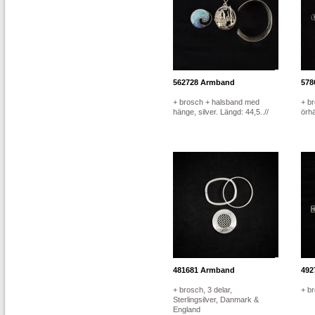
562728
Armband
578
+ brosch + halsband med
+ br
hänge, silver. Längd: 44,5..//
örh
481681
Armband
492
+ brosch, 3 delar,
+ br
Sterlingsilver, Danmark &
England