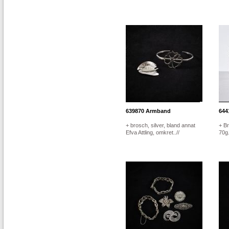
639870
Armband
644
+ brosch, silver, bland annat
+ Br
Efva Attling, omkret..//
70g