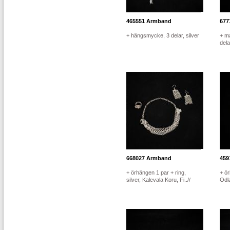
465551
Armband
677
+ hängsmycke, 3 delar, silver
+ m
dela
668027
Armband
459
+ örhängen 1 par + ring,
+ ör
silver, Kalevala Koru, Fi..//
Odl