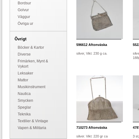
Bordsur
Golvur
Väggur
Övriga ur
Övrigt
596612
Aftonväska
552
Böcker & Kartor
silver, Vikt: 230 g ca.
silv
Diverse
188
Frimärken, Mynt &
Vykort
Leksaker
Mattor
Musikinstrument
Nautica
Smycken
Speglar
Teknika
Textilier & Vintage
Vapen & Militaria
710273
Aftonväska
478
silver. Vikt: 220 gr ca
3 st