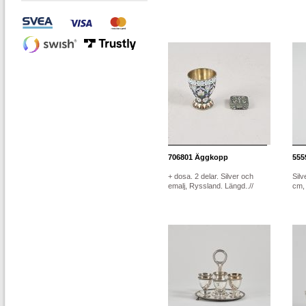
706801
Äggkopp
555
+ dosa. 2 delar. Silver och
Silv
emalj, Ryssland. Längd..//
cm, 