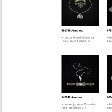
591789
Armband
675
+ halsband med hänge, Karl
+ ha
Laine, silver, Finland,..//
Läng
547242
Armband
665
+ halskedja, silver Österrike,
+ hä
resp- sterling ca 1..//
häng