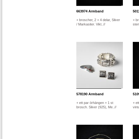
663974
Armband
501
+ broscher, 2 + 4 delar, Silver
+ br
/ Markasiter. Vikt..//
ste
578190
Armband
510
+ ett par örhängen + 1 st
+ et
brosch. Silver (925), Me..//
vint