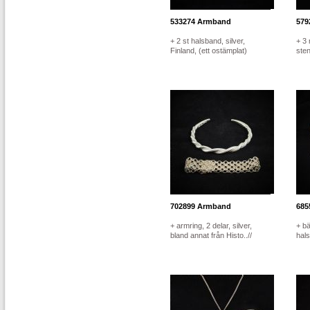
533274
Armband
579
+ 2 st halsband, silver,
+ 3 
Finland, (ett ostämplat)
sten
702899
Armband
685
+ armring, 2 delar, silver,
+ bä
bland annat från Histo..//
hals