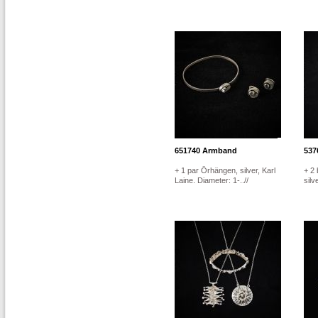
651740
Armband
537
+ 1 par Örhängen, silver, Karl
+ 2 
Laine. Diameter: 1-..//
silv