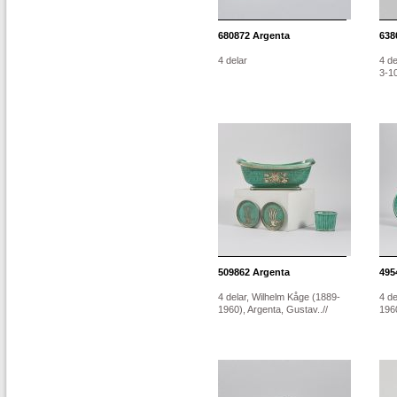
680872
Argenta
638
4 delar
4 de
3-1
509862
Argenta
495
4 delar, Wilhelm Kåge (1889-
4 de
1960), Argenta, Gustav..//
1960