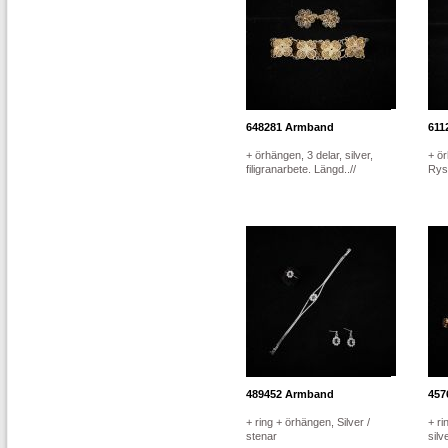
648281
Armband
611
+ örhängen, 3 delar, silver,
+ ör
filigranarbete. Längd..//
Ryss
489452
Armband
457
+ ring + örhängen, Silver /
+ ri
stenar
silv