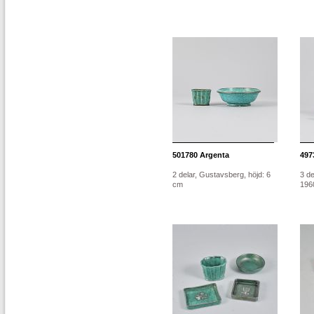
501780
Argenta
497
2 delar, Gustavsberg, höjd: 6
3 de
cm
1960