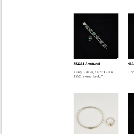
553361
Armband
462
+ ring, 2 delar, silver, Gussi,
+ ri
1952, stenar, brut..//