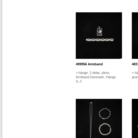
499956
Armband
483
+ hänge, 2 delar, silver,
+ hä
Armband Danmark, Hänge
gra
S..//