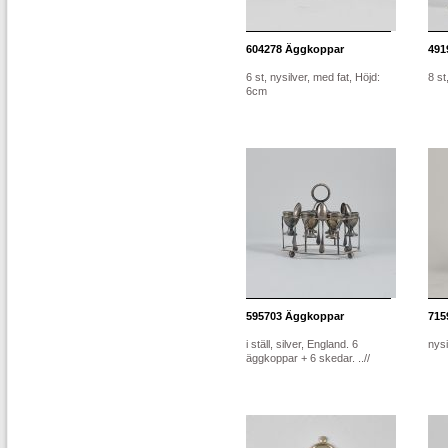
604278
Äggkoppar
491
6 st, nysilver, med fat, Höjd:
8 st
6cm
595703
Äggkoppar
715
i ställ, silver, England. 6
nysi
äggkoppar + 6 skedar. ..//