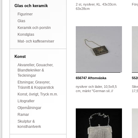
2 st, nysilver, KL. 43x33cm.
Förg
Glas och keramik
63x28cm
Figuriner
Glas
Keramik och porslin
Konstglas
Mat- och kaffeserviser
Konst
Akvareller, Gouacher,
Blandtekniker &
Teckningar
656747
Aftonväska
552
Etsningar, Gravyrer,
nysilver och läder, 10,5x8,5
Silv
Träsnitt & Kopparstick
cm, märkt "German sil..//
17,
Konst, övrigt, Tryck m.m.
Litografier
Oljemålningar
Ramar
Skulptur &
konsthantverk