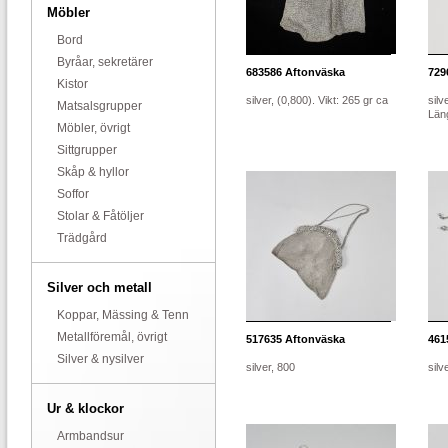
Möbler
Bord
Byråar, sekretärer
683586
Aftonväska
729
Kistor
silver, (0,800). Vikt: 265 gr ca
silv
Matsalsgrupper
Läng
Möbler, övrigt
Sittgrupper
Skåp & hyllor
Soffor
Stolar & Fåtöljer
Trädgård
Silver och metall
Koppar, Mässing & Tenn
Metallföremål, övrigt
517635
Aftonväska
461
Silver & nysilver
silver, 800
silv
Ur & klockor
Armbandsur