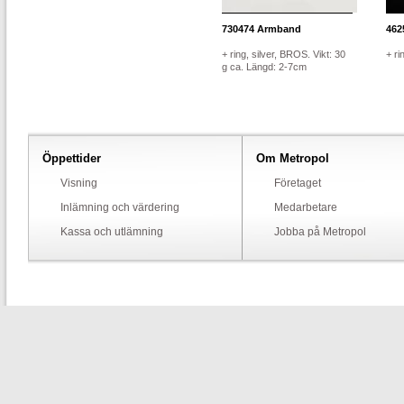
730474
Armband
462
+ ring, silver, BROS. Vikt: 30
+ ri
g ca. Längd: 2-7cm
Öppettider
Om Metropol
Visning
Företaget
Inlämning och värdering
Medarbetare
Kassa och utlämning
Jobba på Metropol