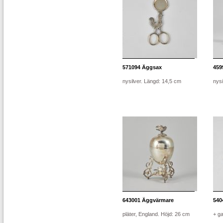
571094
Äggsax
459
nysilver. Längd: 14,5 cm
nysi
643001
Äggvärmare
540
pläter, England. Höjd: 26 cm
+ ga