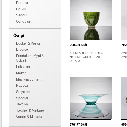
Bordsur
Golvur
Väggur
Övriga ur
Övrigt
Böcker & Kartor
668620
Skål
707
Diverse
Kosta Boda, Unik, Ulrica
Sve
Frimärken, Mynt &
Hydman-Vallien (1938-
Sver
Vykort
2018..//
Leksaker
Mattor
Musikinstrument
Nautica
Smycken
Speglar
Teknika
Textilier & Vintage
Vapen & Militaria
576477
Skål
657