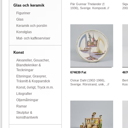
Pär Gunnar Thelander (f.
Sig
Glas och keramik
1936), Sverige. Kompositi..//
2002
Figuriner
Glas
Keramik och porslin
Konstglas
Mat- och kaffeserviser
Konst
Akvareller, Gouacher,
Blandtekniker &
Teckningar
674639
Fat
467
Etsningar, Gravyrer,
Oskar Dahl (1902-1966),
Bert
Träsnitt & Kopparstick
Sverige. Rörstrand, unik, ..//
Kost
Konst, övrigt, Tryck m.m.
Litografier
Oljemålningar
Ramar
Skulptur &
konsthantverk