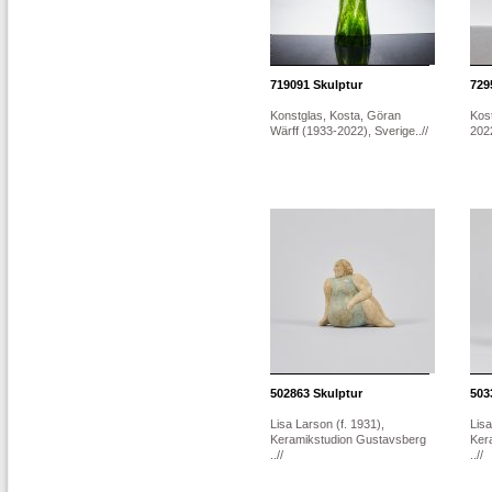
719091
Skulptur
729
Konstglas, Kosta, Göran
Kos
Wärff (1933-2022), Sverige..//
2022
502863
Skulptur
503
Lisa Larson (f. 1931),
Lisa
Keramikstudion Gustavsberg
Ker
..//
..//