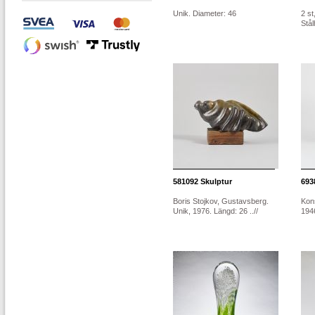
Unik. Diameter: 46
2 st
Stål
581092
Skulptur
693
Boris Stojkov, Gustavsberg.
Kons
Unik, 1976. Längd: 26 ..//
1946