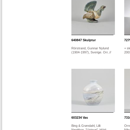
640847
Skulptur
727
Rörstrand, Gunnar Nylund
+ sk
(1904-1997), Sverige. Orr..//
2003
603234
Vas
731
Bing & Grøndahl, Lilli
Orr
Negithon, "Unique". Höjd:
Nils