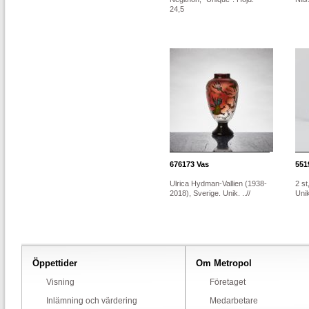
24,5
676173
Vas
551
Ulrica Hydman-Vallien (1938-
2 st
2018), Sverige. Unik. ..//
Unik
Öppettider
Om Metropol
Visning
Företaget
Inlämning och värdering
Medarbetare