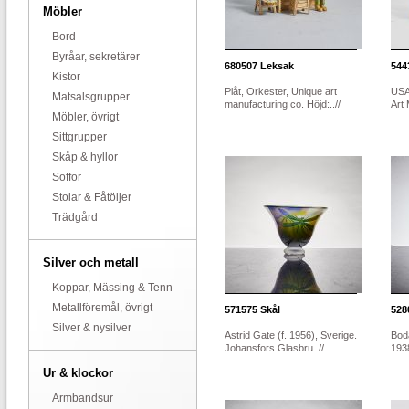
Möbler
Bord
Byråar, sekretärer
680507
Leksak
544
Kistor
Plåt, Orkester, Unique art
USA
Matsalsgrupper
manufacturing co. Höjd:..//
Art 
Möbler, övrigt
Sittgrupper
Skåp & hyllor
Soffor
Stolar & Fåtöljer
Trädgård
Silver och metall
Koppar, Mässing & Tenn
Metallföremål, övrigt
571575
Skål
528
Silver & nysilver
Astrid Gate (f. 1956), Sverige.
Boda
Johansfors Glasbru..//
1938
Ur & klockor
Armbandsur