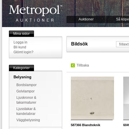
Auktioner
Så köpe
Mina sidor
Logga in
Bildsök
Bli kund
Glömt login?
Tillbaka
Kategorier
Belysning
Bordslampor
Golvlampor
Ljuskronor &
takarmaturer
Ljusstakar &
kandelabrar
Väggbelysning
587366
Blandteknik
604