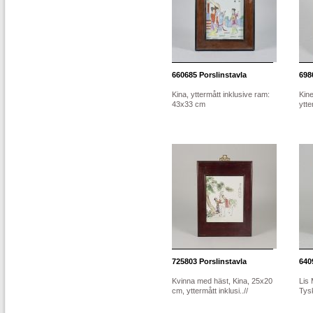
660685
Porslinstavla
698
Kina, yttermått inklusive ram:
Kine
43x33 cm
ytte
725803
Porslinstavla
640
Kvinna med häst, Kina, 25x20
Lis 
cm, yttermått inklusi..//
Tysk