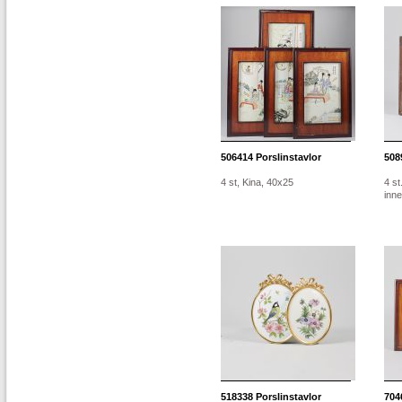
506414
Porslinstavlor
508
4 st, Kina, 40x25
4 st
inn
518338
Porslinstavlor
704