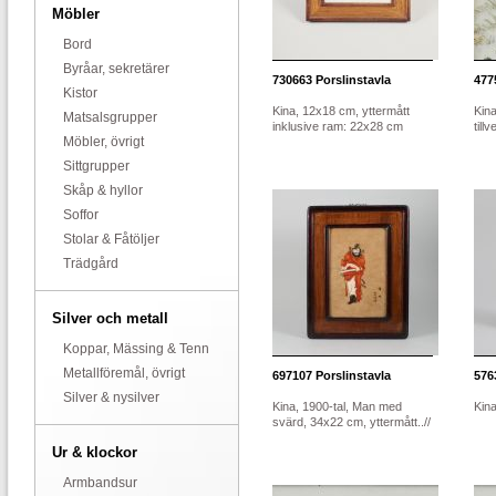
Möbler
Bord
Byråar, sekretärer
730663
Porslinstavla
477
Kistor
Kina, 12x18 cm, yttermått
Kina
Matsalsgrupper
inklusive ram: 22x28 cm
till
Möbler, övrigt
Sittgrupper
Skåp & hyllor
Soffor
Stolar & Fåtöljer
Trädgård
Silver och metall
Koppar, Mässing & Tenn
Metallföremål, övrigt
697107
Porslinstavla
576
Silver & nysilver
Kina, 1900-tal, Man med
Kin
svärd, 34x22 cm, yttermått..//
Ur & klockor
Armbandsur