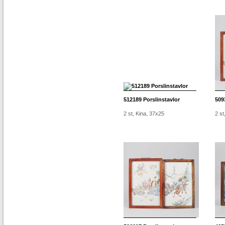
512189
Porslinstavlor
509
2 st, Kina, 37x25
2 st