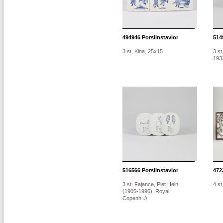
494946
Porslinstavlor
514
3 st, Kina, 25x15
3 st
1933
516566
Porslinstavlor
472
3 st. Fajance, Piet Hein
4 st
(1905-1996), Royal
Copenh..//