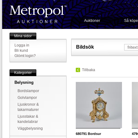
Auktioner
Så köpe
Mina sidor
Logga in
Bildsök
Bli kund
Glömt login?
Tillbaka
Kategorier
Belysning
Bordslampor
Golvlampor
Ljuskronor &
takarmaturer
Ljusstakar &
kandelabrar
Väggbelysning
680791
Bordsur
479