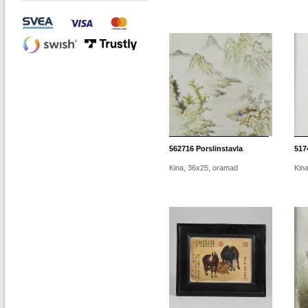
562716
Porslinstavla
517
Kina, 36x25, oramad
Kin