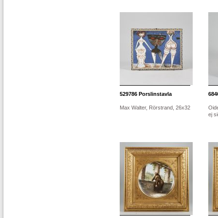
529786
Porslinstavla
684
Max Walter, Rörstrand, 26x32
Oide
ej s