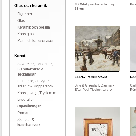
1800-tal, porslinstavla. Höjd:
Pors
Glas och keramik
33 cm
Figuriner
Glas
Keramik och porslin
Konstglas
Mat- och kaffeserviser
Konst
Akvareller, Gouacher,
Blandtekniker &
Teckningar
544757
Porslinstavla
506
Etsningar, Gravyrer,
Bing & Grøndahl, Danmark.
Carl
Träsnitt & Kopparstick
Efter Poul Fischer, torg..//
Rör
Konst, övrigt, Tryck m.m.
Litografier
Oljemålningar
Ramar
Skulptur &
konsthantverk