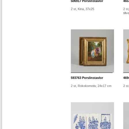
506917
Porslinstavlor
465
2 st, Kina, 37x25
2 st
till
593763
Porslinstavlor
469
2 st, Rokokomotiv, 24x17 cm
2 st