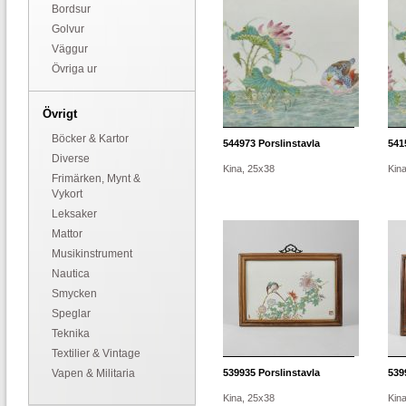
Bordsur
Golvur
Väggur
Övriga ur
Övrigt
Böcker & Kartor
544973
Porslinstavla
541
Diverse
Kina, 25x38
Kin
Frimärken, Mynt &
Vykort
Leksaker
Mattor
Musikinstrument
Nautica
Smycken
Speglar
Teknika
Textilier & Vintage
Vapen & Militaria
539935
Porslinstavla
539
Kina, 25x38
Kin