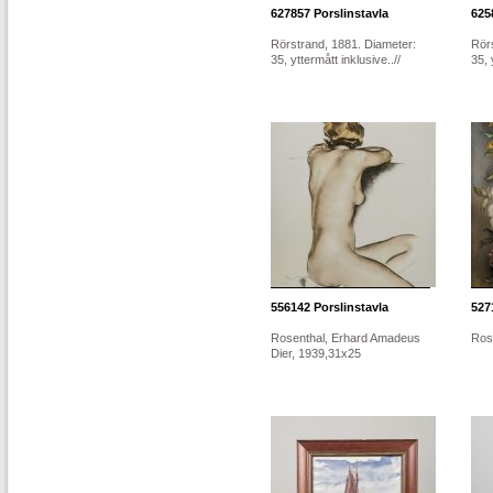
627857
Porslinstavla
625
Rörstrand, 1881. Diameter:
Rör
35, yttermått inklusive..//
35, 
556142
Porslinstavla
527
Rosenthal, Erhard Amadeus
Ros
Dier, 1939,31x25