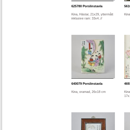
625780
Porslinstavla
561
Kina, Hästar, 21x29, yttermått
Kina
inklusive ram: 33x4..//
640079
Porslinstavla
469
Kina, oramad, 26x18 cm
Kina
17x