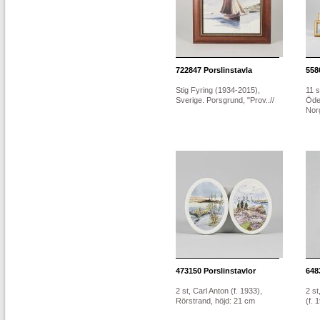
722847
Porslinstavla
558
Stig Fyring (1934-2015),
11 s
Sverige. Porsgrund, "Prov..//
Öde
Norg
473150
Porslinstavlor
648
2 st, Carl Anton (f. 1933),
2 st
Rörstrand, höjd: 21 cm
(f. 