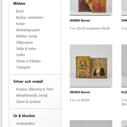
Möbler
Bord
Byråar, sekretärer
564806
Ikoner
549
Kistor
2 st, 23x18 respektive 44x29
2 s
Matsalsgrupper
Möbler, övrigt
Sittgrupper
Skåp & hyllor
Soffor
Stolar & Fåtöljer
Trädgård
Silver och metall
Koppar, Mässing & Tenn
493453
Ikoner
612
Metallföremål, övrigt
2 st, ca 20x50
2 st
Silver & nysilver
26x
Ur & klockor
Armbandsur