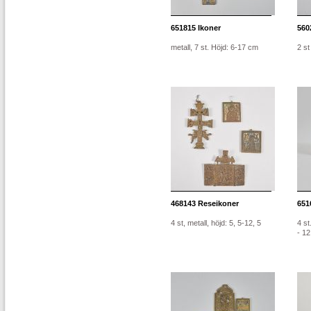
651815
Ikoner
560
metall, 7 st. Höjd: 6-17 cm
2 st
468143
Reseikoner
651
4 st, metall, höjd: 5, 5-12, 5
4 st
- 12