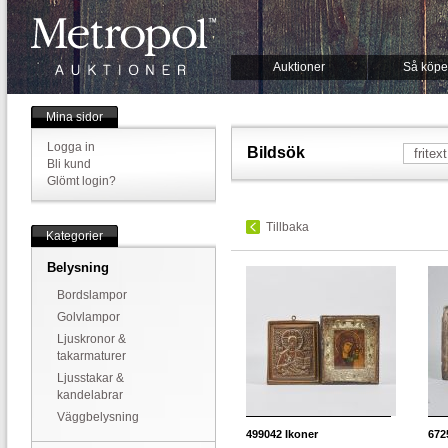
Auktioner
Så köpe
Mina sidor
Logga in
Bildsök
Bli kund
Glömt login?
Tillbaka
Kategorier
Belysning
Bordslampor
Golvlampor
Ljuskronor &
takarmaturer
Ljusstakar &
kandelabrar
Väggbelysning
499042
Ikoner
672