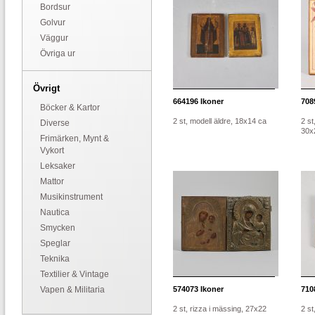
Bordsur
Golvur
Väggur
Övriga ur
Övrigt
664196
Ikoner
708
Böcker & Kartor
2 st, modell äldre, 18x14 ca
2 st
Diverse
30x
Frimärken, Mynt &
Vykort
Leksaker
Mattor
Musikinstrument
Nautica
Smycken
Speglar
Teknika
Textilier & Vintage
Vapen & Militaria
574073
Ikoner
710
2 st, rizza i mässing, 27x22
2 st