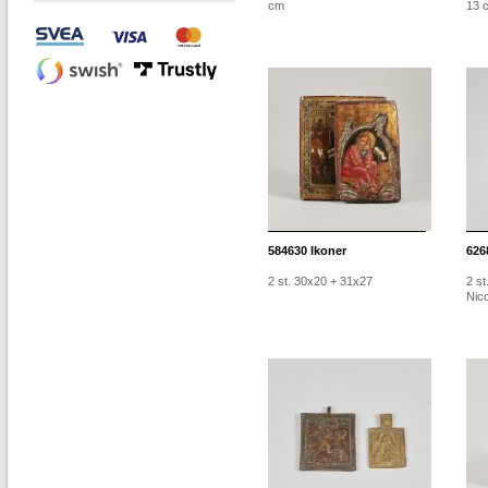
cm
13 
584630
Ikoner
626
2 st. 30x20 + 31x27
2 st
Nico