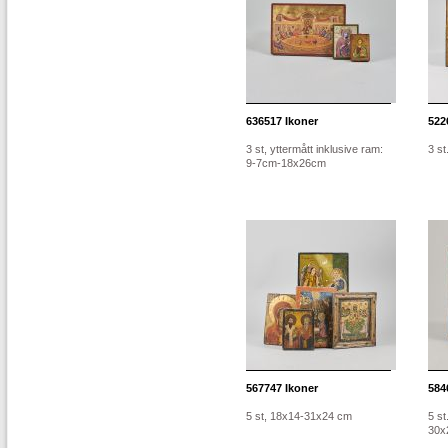
636517
Ikoner
522
3 st, yttermått inklusive ram:
3 st
9-7cm-18x26cm
567747
Ikoner
584
5 st, 18x14-31x24 cm
5 st
30x