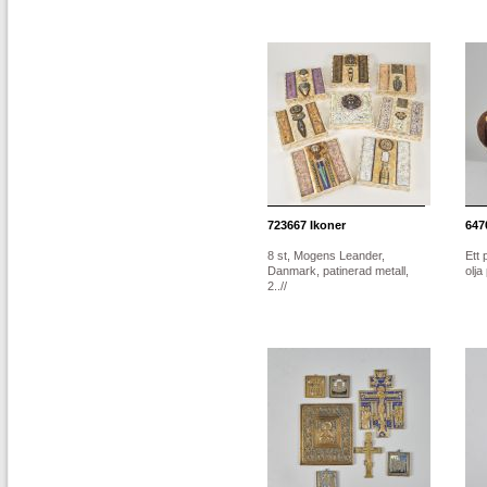
723667
Ikoner
647
8 st, Mogens Leander,
Ett 
Danmark, patinerad metall,
olj
2..//