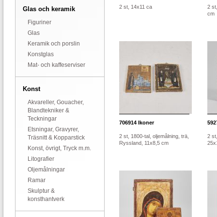
2 st, 14x11 ca
2 st
Glas och keramik
cm
Figuriner
Glas
Keramik och porslin
Konstglas
Mat- och kaffeserviser
Konst
Akvareller, Gouacher,
Blandtekniker &
Teckningar
706914
Ikoner
592
Etsningar, Gravyrer,
2 st, 1800-tal, oljemålning, trä,
2 st
Träsnitt & Kopparstick
Ryssland, 11x8,5 cm
25x
Konst, övrigt, Tryck m.m.
Litografier
Oljemålningar
Ramar
Skulptur &
konsthantverk