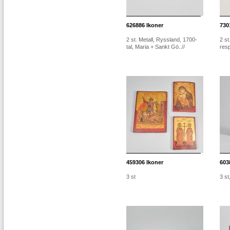
626886
Ikoner
730
2 st. Metall, Ryssland, 1700-
2 st
tal, Maria + Sankt Gö..//
res
459306
Ikoner
603
3 st
3 st