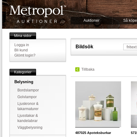
Auktioner
Så köpe
Mina sidor
Logga in
Bildsök
Bli kund
Glömt login?
Tillbaka
Kategorier
Belysning
Bordslampor
Golvlampor
Ljuskronor &
takarmaturer
Ljusstakar &
kandelabrar
Väggbelysning
487025
Apoteksburkar
571