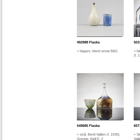
492988
Flaska
503
+ bägare, bland annat B&G
+ fa
(f. 
549685
Flaska
657
+ skål, Bertil Vallien (f. 1938),
+ Sk
Sverige. Kjell E..//
Vall