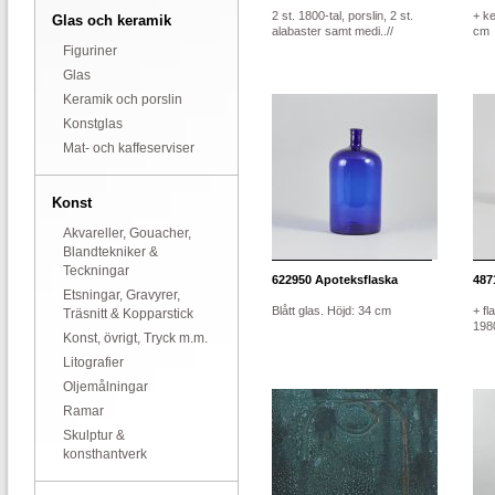
2 st. 1800-tal, porslin, 2 st.
+ ke
Glas och keramik
alabaster samt medi..//
cm
Figuriner
Glas
Keramik och porslin
Konstglas
Mat- och kaffeserviser
Konst
Akvareller, Gouacher,
Blandtekniker &
Teckningar
622950
Apoteksflaska
487
Etsningar, Gravyrer,
Blått glas. Höjd: 34 cm
+ f
Träsnitt & Kopparstick
1980
Konst, övrigt, Tryck m.m.
Litografier
Oljemålningar
Ramar
Skulptur &
konsthantverk