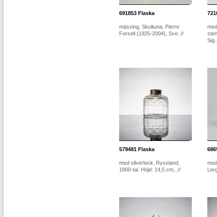
691853
Flaska
721
mässing, Skultuna, Pierre
med
Forsell (1925-2004), Sve..//
sten
Sig..
579481
Flaska
686
med silverlock, Ryssland,
mode
1800-tal. Höjd: 14,5 cm,..//
Ler