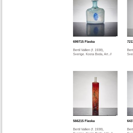
699715
Flaska
721
Bertil Vallien (f. 1938),
Bert
Sverige. Kosta Boda, Art..//
Sver
566215
Flaska
643
Bertil Vallien (f. 1938),
Bert