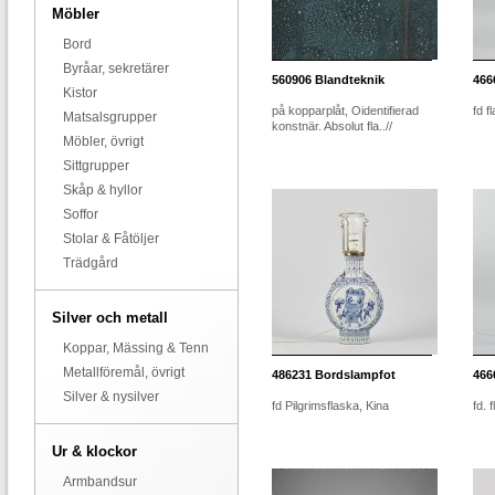
Möbler
Bord
Byråar, sekretärer
560906
Blandteknik
466
Kistor
på kopparplåt, Oidentifierad
fd f
Matsalsgrupper
konstnär. Absolut fla..//
Möbler, övrigt
Sittgrupper
Skåp & hyllor
Soffor
Stolar & Fåtöljer
Trädgård
Silver och metall
Koppar, Mässing & Tenn
Metallföremål, övrigt
486231
Bordslampfot
466
Silver & nysilver
fd Pilgrimsflaska, Kina
fd. 
Ur & klockor
Armbandsur