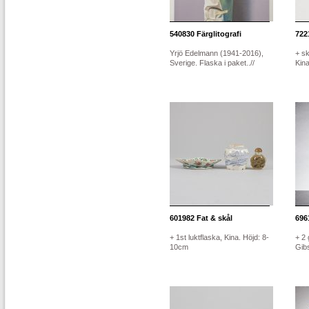
540830
Färglitografi
722
Yrjö Edelmann (1941-2016),
+ sk
Sverige. Flaska i paket..//
Kina
601982
Fat & skål
696
+ 1st luktflaska, Kina. Höjd: 8-
+ 2 
10cm
Gibs