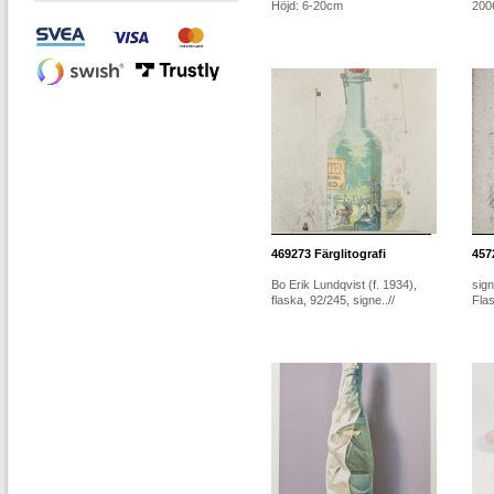
Höjd: 6-20cm
2006
469273
Färglitografi
457
Bo Erik Lundqvist (f. 1934),
sig
flaska, 92/245, signe..//
Flas