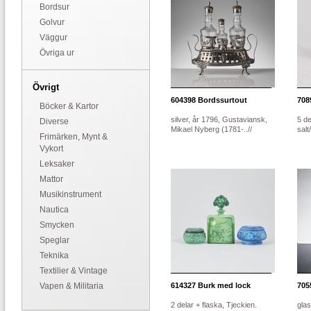
Bordsur
Golvur
Väggur
Övriga ur
Övrigt
604398
Bordssurtout
708
Böcker & Kartor
silver, år 1796, Gustaviansk,
5 de
Diverse
Mikael Nyberg (1781-..//
salt
Frimärken, Mynt &
Vykort
Leksaker
Mattor
Musikinstrument
Nautica
Smycken
Speglar
Teknika
Textilier & Vintage
Vapen & Militaria
614327
Burk med lock
705
2 delar + flaska, Tjeckien.
gla