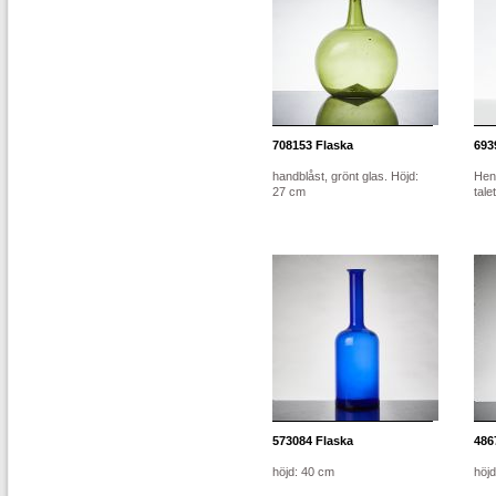
708153
Flaska
693
handblåst, grönt glas. Höjd:
Hen
27 cm
tale
573084
Flaska
486
höjd: 40 cm
höj