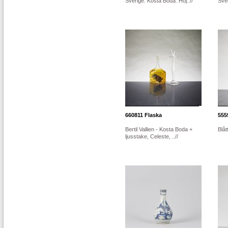
Sverige. Kosta Boda. Höj..//
Sver
660811
Flaska
555
Bertil Vallien - Kosta Boda +
Blåt
ljusstake, Celeste, ..//