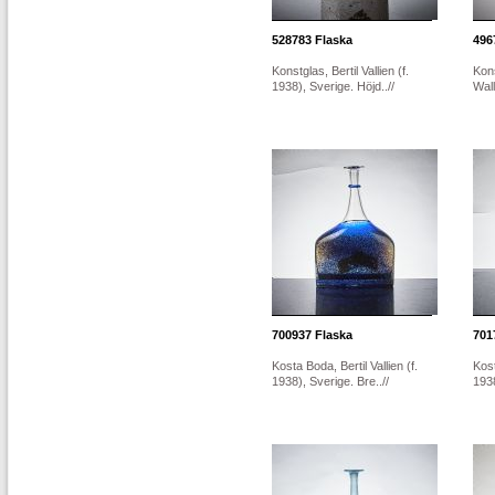
528783
Flaska
496
Konstglas, Bertil Vallien (f.
Kons
1938), Sverige. Höjd..//
Wall
700937
Flaska
701
Kosta Boda, Bertil Vallien (f.
Kost
1938), Sverige. Bre..//
1938