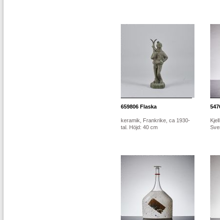
659806
Flaska
547
keramik, Frankrike, ca 1930-
Kjel
tal. Höjd: 40 cm
Sver