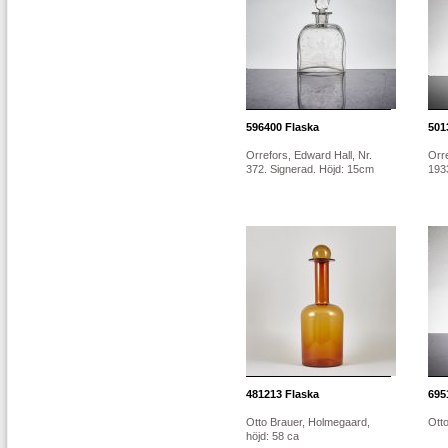
596400
Flaska
501
Orrefors, Edward Hall, Nr.
Orre
372. Signerad. Höjd: 15cm
1933
481213
Flaska
695
Otto Brauer, Holmegaard,
Ott
höjd: 58 ca