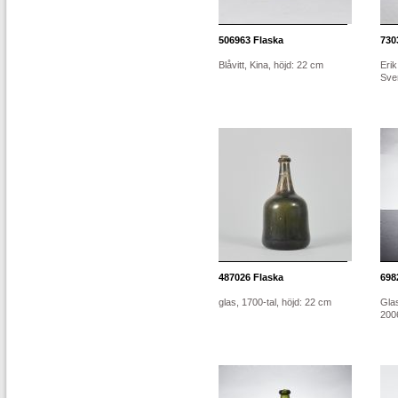
506963
Flaska
730
Blåvitt, Kina, höjd: 22 cm
Eri
Sve
487026
Flaska
698
glas, 1700-tal, höjd: 22 cm
Gla
2006