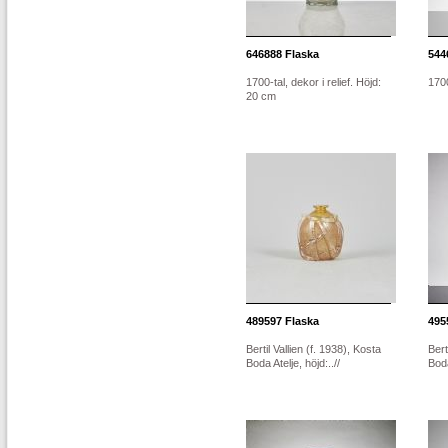
646888
Flaska
544
1700-tal, dekor i relief. Höjd:
1700
20 cm
489597
Flaska
495
Bertil Vallien (f. 1938), Kosta
Bert
Boda Atelje, höjd:..//
Boda