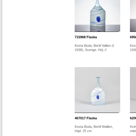
715968
Flaska
695
Kosta Boda, Bertil Vallien (f.
Kost
1938), Sverige. Höj..//
1938
467017
Flaska
620
Kosta Boda, Bertil Wallien,
Kvi
höjd: 25 cm
stäm