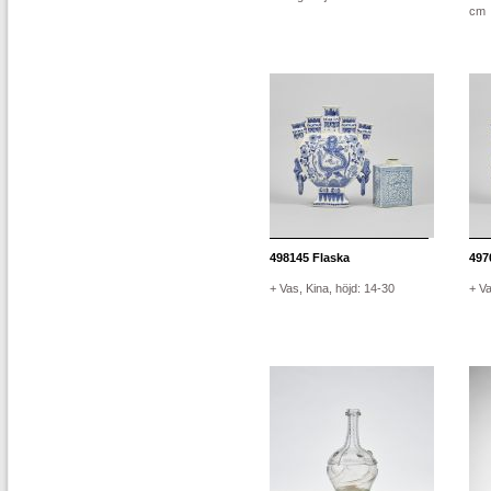
cm
498145
Flaska
497
+ Vas, Kina, höjd: 14-30
+ Va