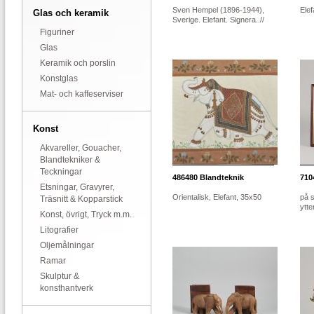
Sven Hempel (1896-1944),
Elef
Glas och keramik
Sverige. Elefant. Signera..//
Figuriner
Glas
Keramik och porslin
Konstglas
Mat- och kaffeserviser
Konst
Akvareller, Gouacher,
Blandtekniker &
Teckningar
486480
Blandteknik
710
Etsningar, Gravyrer,
Orientalisk, Elefant, 35x50
på s
Träsnitt & Kopparstick
ytte
Konst, övrigt, Tryck m.m.
Litografier
Oljemålningar
Ramar
Skulptur &
konsthantverk