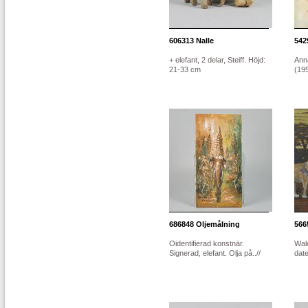
606313
Nalle
542
+ elefant, 2 delar, Steiff. Höjd:
Ann
21-33 cm
(195
686848
Oljemålning
566
Oidentifierad konstnär.
Wale
Signerad, elefant. Olja på..//
date