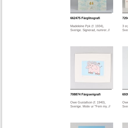
662475
Färglitografi
720
Madeleine Pyk (f. 1934),
3 st
Sverige. Signerad, numrer..//
Sver
708874
Färgserigrafi
693
Owe Gustafson (f. 1940),
Owe
Sverige. Motiv ur "Fem my..//
Sver