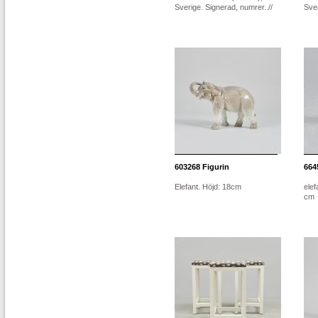
Sverige. Signerad, numrer..//
Sver
603268
Figurin
664
Elefant. Höjd: 18cm
elef
cm