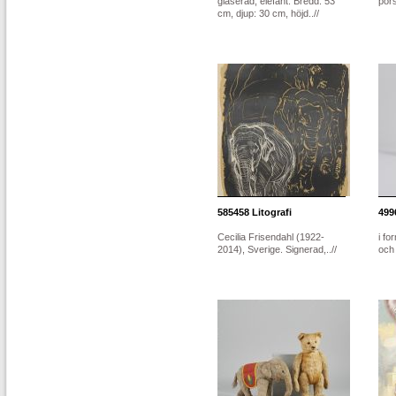
glaserad, elefant. Bredd: 53
pors
cm, djup: 30 cm, höjd..//
585458
Litografi
499
Cecilia Frisendahl (1922-
i fo
2014), Sverige. Signerad,..//
och 