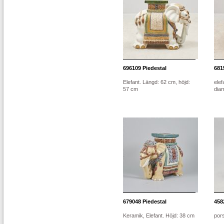
696109
Piedestal
681
Elefant. Längd: 62 cm, höjd:
elef
57 cm
dia
679048
Piedestal
458
Keramik, Elefant. Höjd: 38 cm
pors