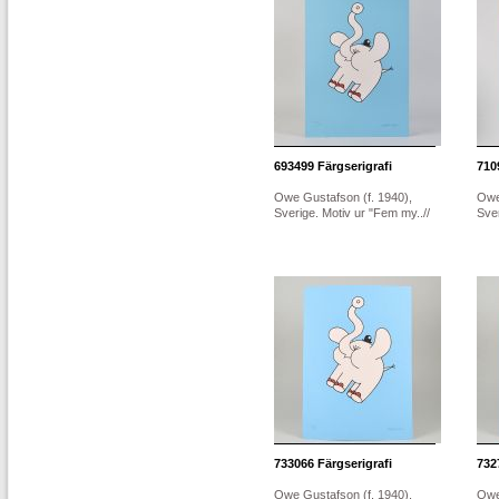
693499
Färgserigrafi
710
Owe Gustafson (f. 1940),
Owe
Sverige. Motiv ur "Fem my..//
Sver
733066
Färgserigrafi
732
Owe Gustafson (f. 1940),
Owe