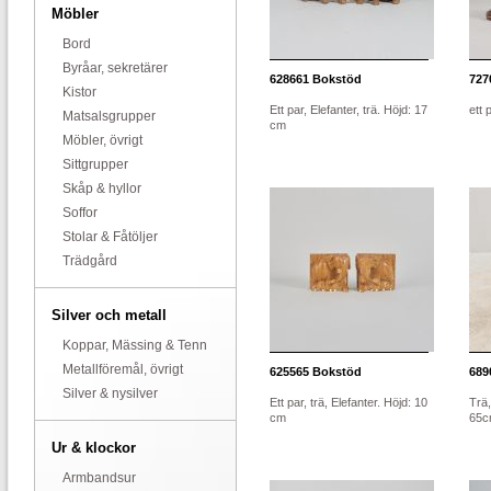
Möbler
Bord
Byråar, sekretärer
628661
Bokstöd
727
Kistor
Ett par, Elefanter, trä. Höjd: 17
ett 
Matsalsgrupper
cm
Möbler, övrigt
Sittgrupper
Skåp & hyllor
Soffor
Stolar & Fåtöljer
Trädgård
Silver och metall
Koppar, Mässing & Tenn
Metallföremål, övrigt
625565
Bokstöd
689
Silver & nysilver
Ett par, trä, Elefanter. Höjd: 10
Trä,
cm
65c
Ur & klockor
Armbandsur