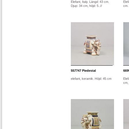
Elefant, Italy. Längd: 43 cm.
Elef
Djup: 34 cm, höjd: 5..//
cm.
557747
Piedestal
669
elefant, keramik. Höjd: 45 cm
Elef
cm,