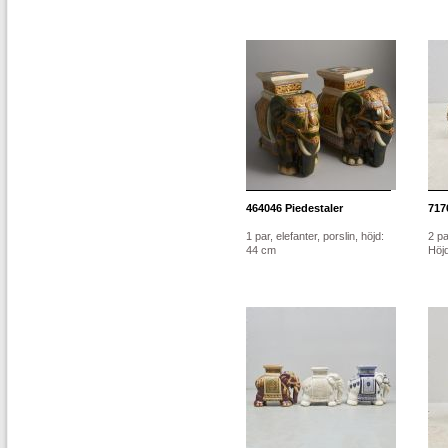
464046
Piedestaler
717
1 par, elefanter, porslin, höjd:
2 pa
44 cm
Höj