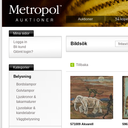
Auktioner
Så köpe
Mina sidor
Logga in
Bildsök
Bli kund
Glömt login?
Tillbaka
Kategorier
Belysning
Bordslampor
Golvlampor
Ljuskronor &
takarmaturer
Ljusstakar &
kandelabrar
Väggbelysning
571009
Akvarell
596