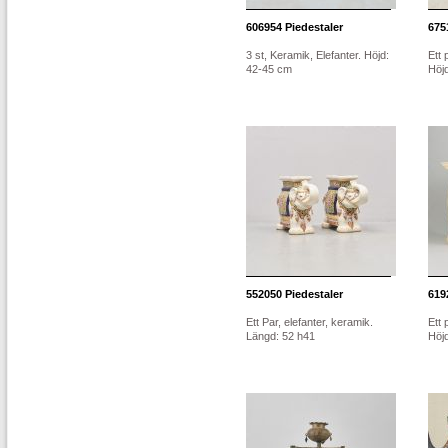
606954
Piedestaler
675
3 st, Keramik, Elefanter. Höjd:
Ett 
42-45 cm
Höj
552050
Piedestaler
619
Ett Par, elefanter, keramik.
Ett 
Längd: 52 h41
Höj