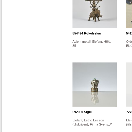
554494
Rökelsekar
541
Asien, metall, Elefant. Höjd:
Oide
35
Elef
592060
Sigill
727
Elefant, Estrid Ericson
Elef
(tillskriven), Firma Svens..//
(til