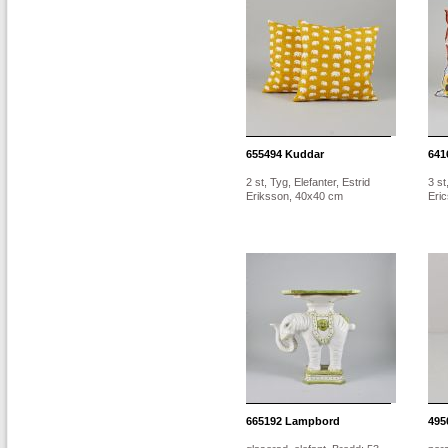
655494
Kuddar
641
2 st, Tyg, Elefanter, Estrid
3 st
Eriksson, 40x40 cm
Eric
665192
Lampbord
495