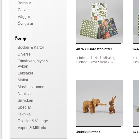
Bordsur
Golvur
Väggur
Övriga ur
Övrigt
Böcker & Kartor
487639
Bordstabletter
674
Diverse
+ bricka, 4+ 4+ 1, Mirakel,
4 + 
Frimärken, Mynt &
Elefant, Firma Svensk..//
Elef
Vykort
Leksaker
Mattor
Musikinstrument
Nautica
Smycken
Speglar
Teknika
Textilier & Vintage
Vapen & Militaria
494933
Elefant
677