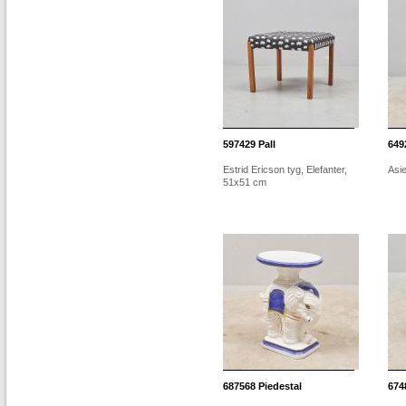
597429
Pall
649
Estrid Ericson tyg, Elefanter,
Asie
51x51 cm
687568
Piedestal
674