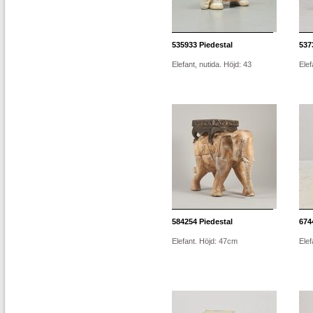
535933
Piedestal
537
Elefant, nutida. Höjd: 43
Elef
584254
Piedestal
674
Elefant. Höjd: 47cm
Elef