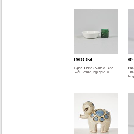
649862
Skål
654
+ glas, Firma Svenskt Tenn.
Baan
Skål Elefant, Ingegerd..//
Thai
läng