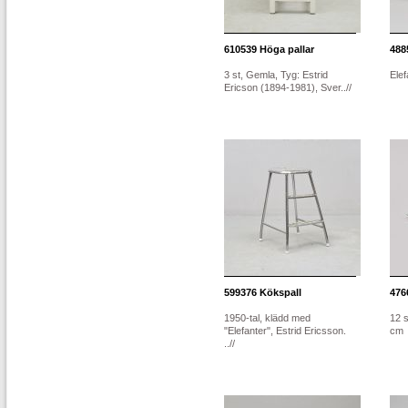
610539
Höga pallar
488
3 st, Gemla, Tyg: Estrid
Elef
Ericson (1894-1981), Sver..//
599376
Kökspall
476
1950-tal, klädd med
12 s
"Elefanter", Estrid Ericsson.
cm
..//