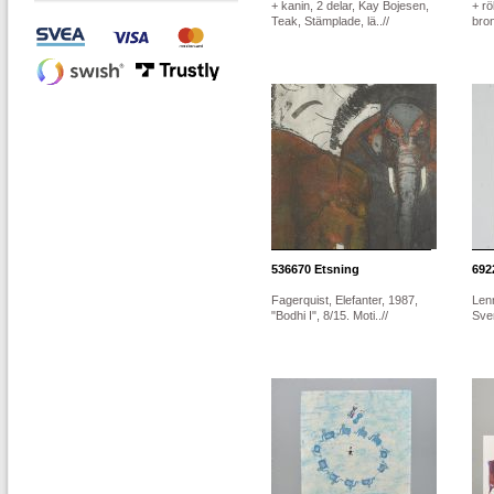
+ kanin, 2 delar, Kay Bojesen,
+ rö
Teak, Stämplade, lä..//
bron
536670
Etsning
692
Fagerquist, Elefanter, 1987,
Lenn
"Bodhi I", 8/15. Moti..//
Sver