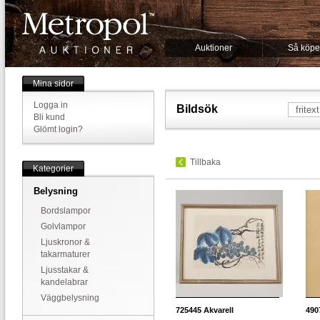
Auktioner
Så köpe
Mina sidor
Logga in
Bildsök
Bli kund
Glömt login?
Tillbaka
Kategorier
Belysning
Bordslampor
Golvlampor
Ljuskronor &
takarmaturer
Ljusstakar &
kandelabrar
Väggbelysning
725445
Akvarell
490