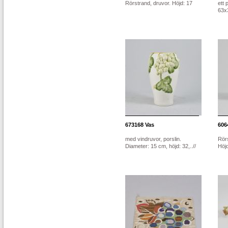
Rörstrand, druvor. Höjd: 17
ett 
63x
673168
Vas
606
med vindruvor, porslin.
Rör
Diameter: 15 cm, höjd: 32,..//
Höj