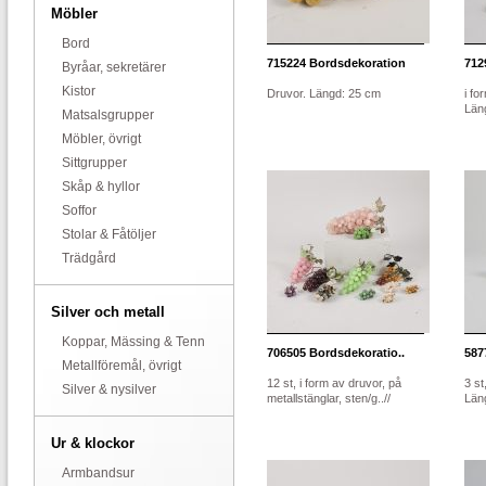
Möbler
Bord
715224
Bordsdekoration
712
Byråar, sekretärer
Kistor
Druvor. Längd: 25 cm
i fo
Län
Matsalsgrupper
Möbler, övrigt
Sittgrupper
Skåp & hyllor
Soffor
Stolar & Fåtöljer
Trädgård
Silver och metall
Koppar, Mässing & Tenn
706505
Bordsdekoratio..
587
Metallföremål, övrigt
12 st, i form av druvor, på
3 st
Silver & nysilver
metallstänglar, sten/g..//
Län
Ur & klockor
Armbandsur