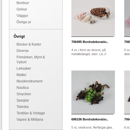
Bordsur
Golvur
Väggur
Övriga ur
Övrigt
706495
Bordsdekoratio..
706
Böcker & Kartor
4 st, i form av druvor, på
5 st
Diverse
metallstängel, sten. Lä..//
delv
Frimärken, Mynt &
Vykort
Leksaker
Mattor
Musikinstrument
Nautica
Smycken
Speglar
Teknika
Textilier & Vintage
Vapen & Militaria
696336
Bordsdekoratio..
706
5 st, vindruvor, flerfärgat glas.
6 st