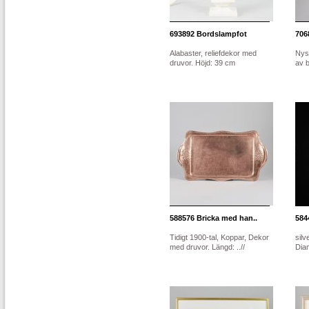
693892
Bordslampfot
706
Alabaster, reliefdekor med
Nysi
druvor. Höjd: 39 cm
av b
588576
Bricka med han..
584
Tidigt 1900-tal, Koppar, Dekor
silv
med druvor. Längd: ..//
Dia