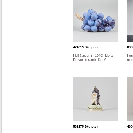
474619
Skulptur
635
Kjell Janson (f. 1949), Mora,
Kon
Druvor, keramik, län..//
med 
532175
Skulptur
480