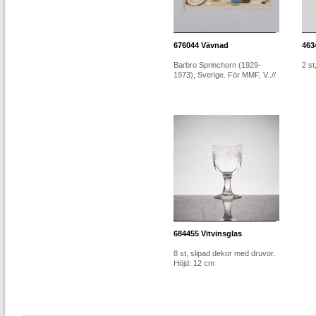
676044
Vävnad
463
Barbro Sprinchorn (1929-
2 st
1973), Sverige. För MMF, V..//
684455
Vitvinsglas
8 st, slipad dekor med druvor.
Höjd: 12 cm