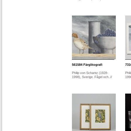
561584
Färglitografi
731
Philip von Schantz (1928-
Phil
1998), Sverige. Fågel och..//
1998