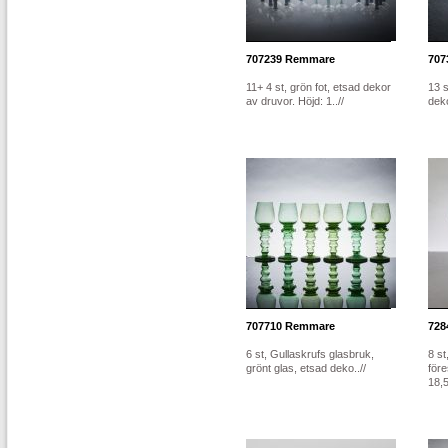
707239
Remmare
707
11+ 4 st, grön fot, etsad dekor
13 s
av druvor. Höjd: 1..//
deko
707710
Remmare
728
6 st, Gullaskrufs glasbruk,
8 st
grönt glas, etsad deko..//
före
18,