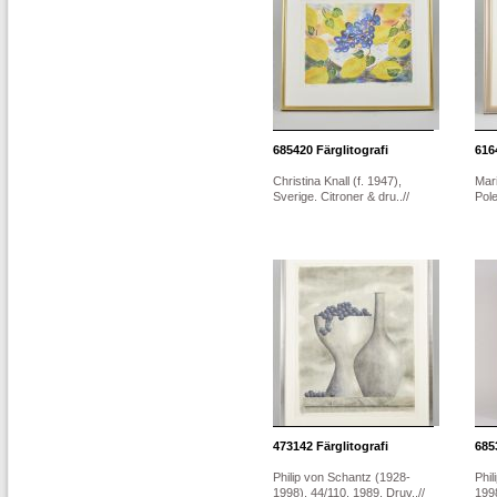
685420
Färglitografi
616
Christina Knall (f. 1947),
Mar
Sverige. Citroner & dru..//
Pole
473142
Färglitografi
685
Philip von Schantz (1928-
Phil
1998), 44/110, 1989, Druv..//
1998