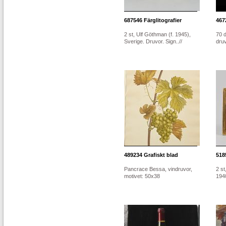
687546
Färglitografier
467
2 st, Ulf Göthman (f. 1945),
70 d
Sverige. Druvor. Sign..//
dru
489234
Grafiskt blad
518
Pancrace Bessa, vindruvor,
2 st
motivet: 50x38
1940