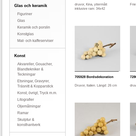
druvor, Kina, yttermått
Frie
Glas och keramik
inklusive ram: 34x42
Figuriner
Glas
Keramik och porslin
Konstglas
Mat- och kaffeserviser
Konst
Akvareller, Gouacher,
Blandtekniker &
Teckningar
705928
Bordsdekoration
728
Etsningar, Gravyrer,
Druvor, Italien. Längd: 26 cm
druv
Träsnitt & Kopparstick
Konst, övrigt, Tryck m.m.
Litografier
Oljemålningar
Ramar
Skulptur &
konsthantverk