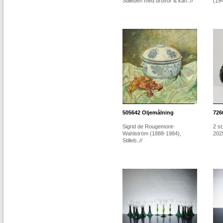
Stilleben med druvor & kan..//
(194
505642
Oljemålning
726
Sigrid de Rougemont-
2 st
Wahlström (1888-1984),
2025
Stilleb..//