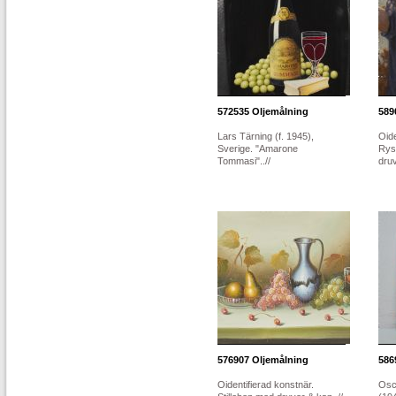
572535
Oljemålning
589
Lars Tärning (f. 1945),
Oide
Sverige. "Amarone
Rys
Tommasi"..//
druv
576907
Oljemålning
586
Oidentifierad konstnär.
Osc