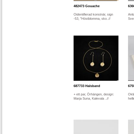
482473
Gouache
636
Oidentifierad konstnär, sign
Anit
-53, "Höstblomma, sko..//
Sver
687733
Halsband
675
+ ett par, Örhängen, design:
Okl
Marja Suna, Kalevala ..//
hell