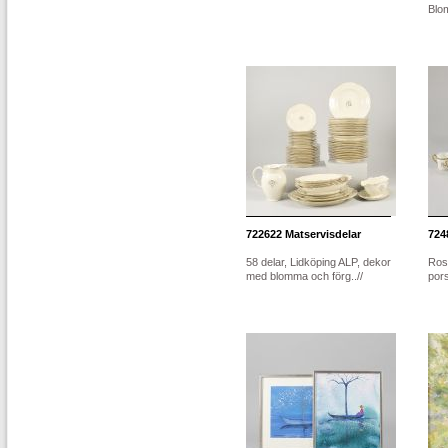
Blom
722622
Matservisdelar
724
58 delar, Lidköping ALP, dekor
Ros
med blomma och förg..//
pors