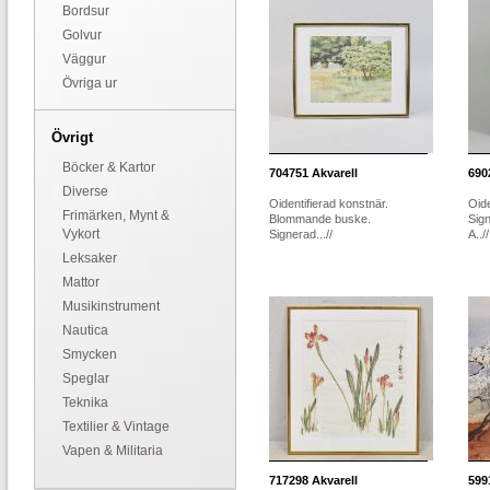
Bordsur
Golvur
Väggur
Övriga ur
Övrigt
Böcker & Kartor
704751
Akvarell
690
Diverse
Oidentifierad konstnär.
Oide
Frimärken, Mynt &
Blommande buske.
Sig
Vykort
Signerad...//
A..//
Leksaker
Mattor
Musikinstrument
Nautica
Smycken
Speglar
Teknika
Textilier & Vintage
Vapen & Militaria
717298
Akvarell
599