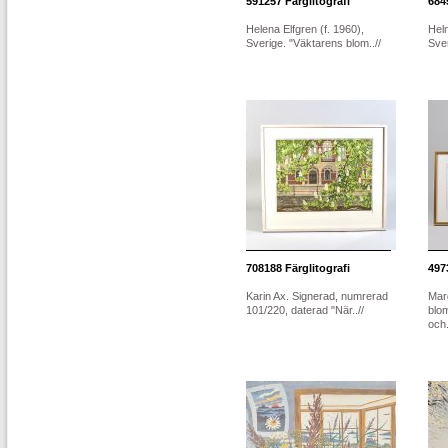
591257
Färglitografi
684
Helena Elfgren (f. 1960),
Hel
Sverige. "Väktarens blom..//
Sver
708188
Färglitografi
497
Karin Ax. Signerad, numrerad
Marg
101/220, daterad "När..//
blo
och.