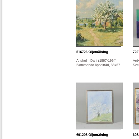
516726
Oljemålning
722
Anshelm Dahl (1897-1964),
Ard
Blommande äppelträd, 36x57
Sver
691203
Oljemålning
608