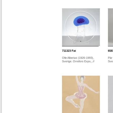
711323
Fat
658
Olle Alberius (1926-1993),
Pär 
Sverige. Orrefors Expo,..//
Sver