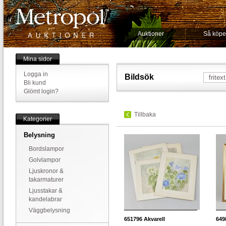
Auktioner
Så köpe
Mina sidor
Logga in
Bildsök
Bli kund
Glömt login?
Tillbaka
Kategorier
Belysning
Bordslampor
Golvlampor
Ljuskronor &
takarmaturer
Ljusstakar &
kandelabrar
Väggbelysning
651796
Akvarell
649