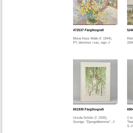
472537
Färglitografi
524
Mona Huss Walin (f. 1944),
Rei
PT, blommor i vas, sign..//
2006
651930
Färglitografi
690
Ursula Schütz (f. 1935),
2 st
Sverige. "Djungelblomma"...//
"Na
S..//