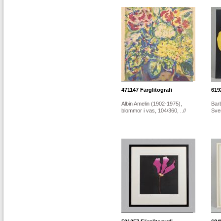
471147
Färglitografi
619
Albin Amelin (1902-1975),
Barb
blommor i vas, 104/360, ..//
Sver