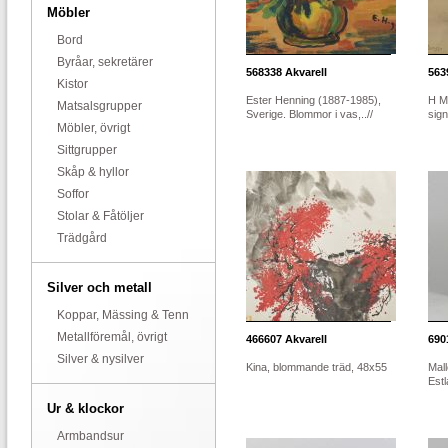
Möbler
Bord
Byråar, sekretärer
568338
Akvarell
563
Kistor
Ester Henning (1887-1985),
H M
Matsalsgrupper
Sverige. Blommor i vas,..//
sig
Möbler, övrigt
Sittgrupper
Skåp & hyllor
Soffor
Stolar & Fåtöljer
Trädgård
Silver och metall
Koppar, Mässing & Tenn
Metallföremål, övrigt
466607
Akvarell
690
Silver & nysilver
Kina, blommande träd, 48x55
Mall
Estl
Ur & klockor
Armbandsur