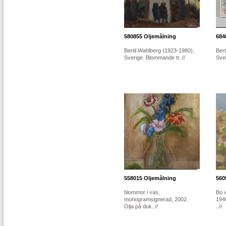
580855
Oljemålning
684
Bertil Wahlberg (1923-1980),
Bert
Sverige. Blommande tr..//
Sver
558015
Oljemålning
560
blommor i vas,
Bo 
monogramsignerad, 2002.
194
Olja på duk..//
..//