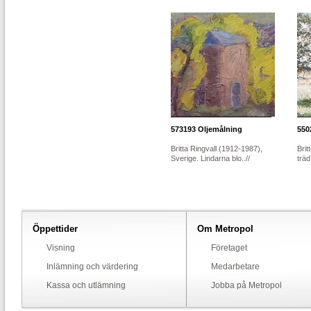
573193
Oljemålning
550
Britta Ringvall (1912-1987),
Bri
Sverige. Lindarna blo..//
träd
Öppettider
Om Metropol
Visning
Företaget
Inlämning och värdering
Medarbetare
Kassa och utlämning
Jobba på Metropol