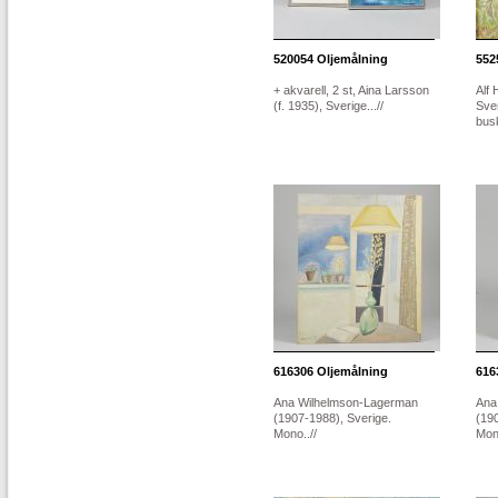
520054
Oljemålning
552
+ akvarell, 2 st, Aina Larsson
Alf
(f. 1935), Sverige...//
Sve
busk
616306
Oljemålning
616
Ana Wilhelmson-Lagerman
Ana
(1907-1988), Sverige.
(19
Mono..//
Mono