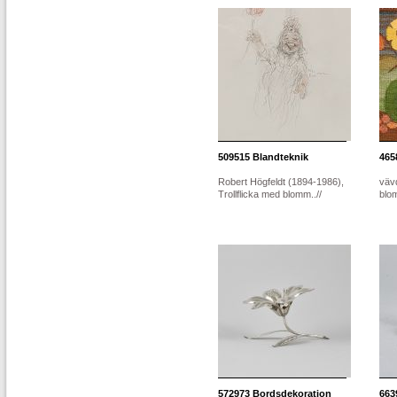
509515
Blandteknik
465
Robert Högfeldt (1894-1986),
vävd
Trollflicka med blomm..//
blom
572973
Bordsdekoration
663