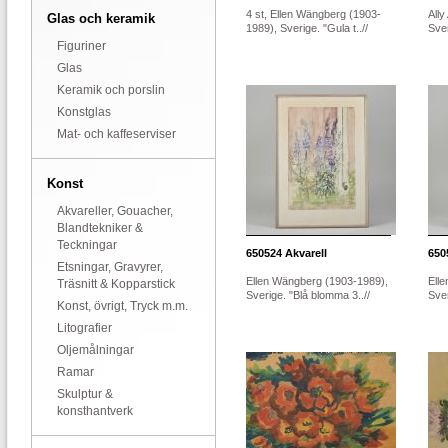
4 st, Ellen Wängberg (1903-
Ally
Glas och keramik
1989), Sverige. "Gula t..//
Sver
Figuriner
Glas
Keramik och porslin
Konstglas
Mat- och kaffeserviser
Konst
Akvareller, Gouacher,
Blandtekniker &
Teckningar
650524
Akvarell
650
Etsningar, Gravyrer,
Ellen Wängberg (1903-1989),
Ell
Träsnitt & Kopparstick
Sverige. "Blå blomma 3..//
Sver
Konst, övrigt, Tryck m.m.
Litografier
Oljemålningar
Ramar
Skulptur &
konsthantverk