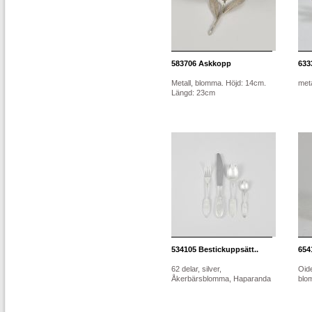
583706
Askkopp
633
Metall, blomma. Höjd: 14cm.
met
Längd: 23cm
534105
Bestickuppsätt..
654
62 delar, silver,
Oide
Åkerbärsblomma, Haparanda
blom