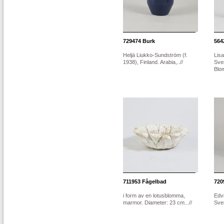
729474
Burk
564
Heljä Liukko-Sundström (f.
Lisa
1938), Finland. Arabia,..//
Sve
Blom
711953
Fågelbad
720
i form av en lotusblomma,
Edvi
marmor. Diameter: 23 cm...//
Sver