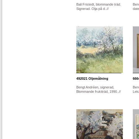
Bali Fristedt, blommande träd.
Ben
Signerad. Olja på d..//
date
492021
Oljemålning
666
Bengt Andréen, signerad,
Ben
Blommande fruktträd, 1990..//
Lek