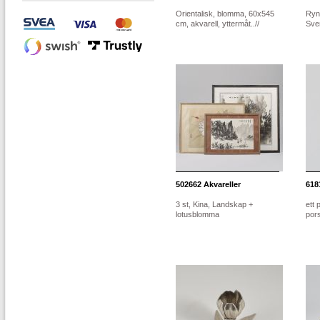
Orientalisk, blomma, 60x545
Ryno
cm, akvarell, yttermåt..//
Sver
502662
Akvareller
618
3 st, Kina, Landskap +
ett
lotusblomma
por