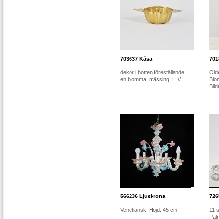
703637
Kåsa
701
dekor i botten föreställande
Oide
en blomma, mässing, L..//
Blo
Bild
566236
Ljuskrona
726
Venetiansk. Höjd: 45 cm
11 s
Pal