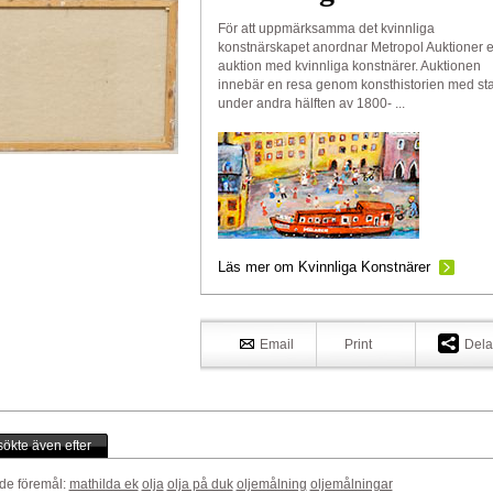
För att uppmärksamma det kvinnliga
konstnärskapet anordnar Metropol Auktioner 
auktion med kvinnliga konstnärer. Auktionen
innebär en resa genom konsthistorien med sta
under andra hälften av 1800- ...
Läs mer om Kvinnliga Konstnärer
Email
Print
Dela
ökte även efter
de föremål:
mathilda ek
olja
olja på duk
oljemålning
oljemålningar