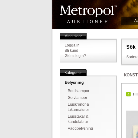
Au
Mina sidor
Logga in
Sök
Bli kund
Glömt login?
Sortera
Kategorier
KONST
Belysning
Bordslampor
Til
Golvlampor
Ljuskronor &
takarmaturer
Ljusstakar &
kandelabrar
Väggbelysning