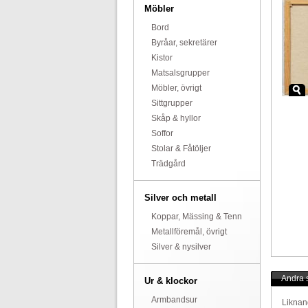
Möbler
Bord
Byråar, sekretärer
Kistor
Matsalsgrupper
Möbler, övrigt
Sittgrupper
Skåp & hyllor
Soffor
Stolar & Fåtöljer
Trädgård
Silver och metall
Koppar, Mässing & Tenn
Metallföremål, övrigt
Silver & nysilver
Andra s
Ur & klockor
Armbandsur
Liknan