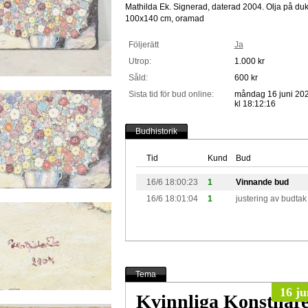
Mathilda Ek. Signerad, daterad 2004. Olja på duk
100x140 cm, oramad
Följerätt
Ja
Utrop:
1.000 kr
Såld:
600 kr
Sista tid för bud online:
måndag 16 juni 20
kl 18:12:16
Budhistorik
Tid
Kund
Bud
16/6 18:00:23
1
Vinnande bud
16/6 18:01:04
1
justering av budtak
Tema
16 ju
Kvinnliga Konstnär