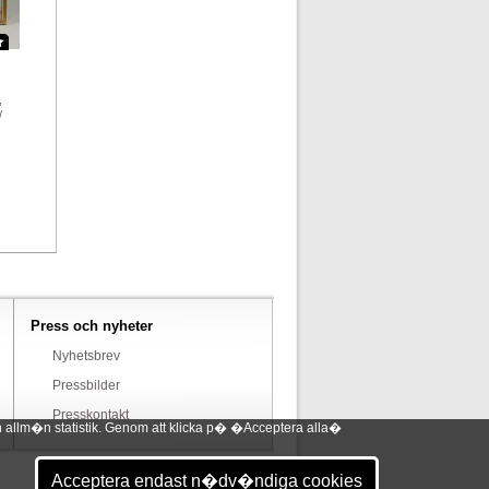
,
/
Press och nyheter
Nyhetsbrev
Pressbilder
Presskontakt
 allm�n statistik. Genom att klicka p� �Acceptera alla�
Acceptera endast n�dv�ndiga cookies