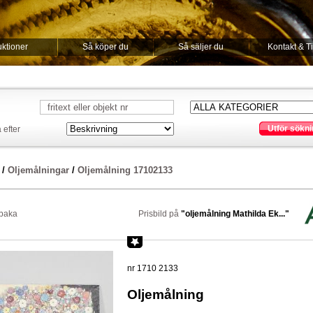
ktioner
Så köper du
Så säljer du
Kontakt & T
Utför sökni
 efter
/
Oljemålningar
/
Oljemålning 17102133
lbaka
Prisbild på
"oljemålning Mathilda Ek..."
nr 1710 2133
Oljemålning