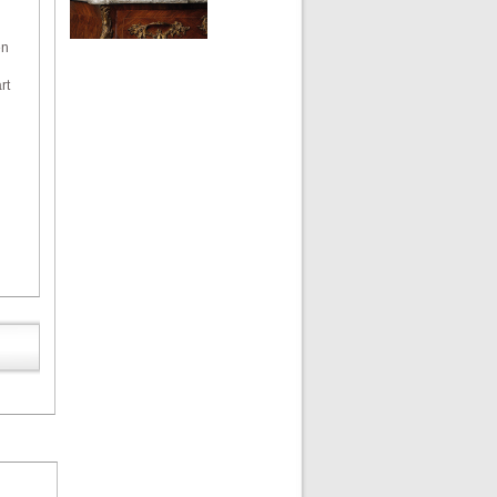
en
rt