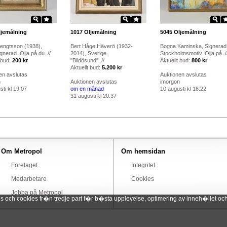
jemålning
1017
Oljemålning
5045
Oljemålning
engtsson (1938),
Bert Håge Häverö (1932-
Bogna Kaminska, Signerad
gnerad. Olja på du..//
2014), Sverige.
Stockholmsmotiv. Olja på../
 bud:
200 kr
"Blidösund"..//
Aktuellt bud:
800 kr
Aktuellt bud:
5.200 kr
en avslutas
Auktionen avslutas
n
Auktionen avslutas
imorgon
ti kl 19:07
om en månad
10 augusti kl 18:22
31 augusti kl 20:37
Om Metropol
Om hemsidan
Företaget
Integritet
Medarbetare
Cookies
Jobba på Metropol
ch cookies fr�n tredje part f�r b�sta upplevelse, optimering av inneh�llet och