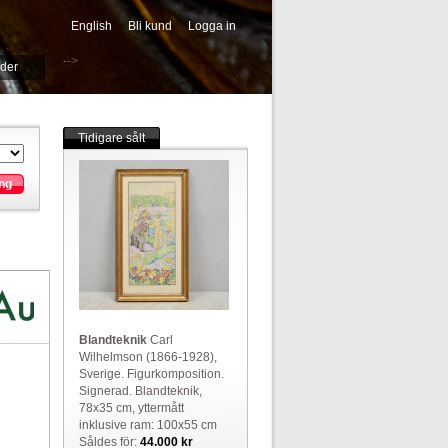
English
Bli kund
Logga in
-->
ider
Tidigare sålt
ng
Blandteknik
Carl
Wilhelmson (1866-1928),
Sverige. Figurkomposition.
Signerad. Blandteknik,
78x35 cm, yttermått
inklusive ram: 100x55 cm
Såldes för:
44.000 kr