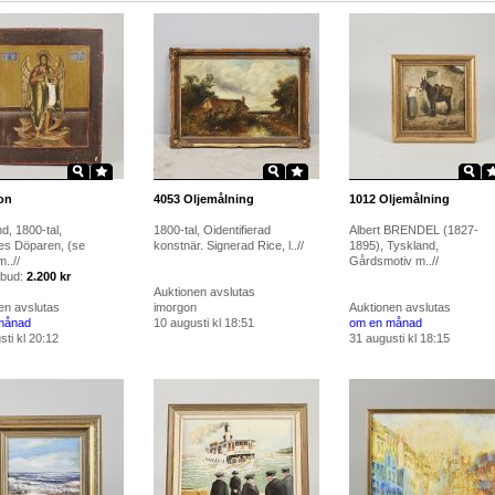
on
4053
Oljemålning
1012
Oljemålning
d, 1800-tal,
1800-tal, Oidentifierad
Albert BRENDEL (1827-
s Döparen, (se
konstnär. Signerad Rice, l..//
1895), Tyskland,
..//
Gårdsmotiv m..//
 bud:
2.200 kr
Auktionen avslutas
en avslutas
imorgon
Auktionen avslutas
månad
10 augusti kl 18:51
om en månad
ti kl 20:12
31 augusti kl 18:15