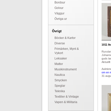
Bordsur
Golvur
Väggur
Övriga ur
Övrigt
Böcker & Kartor
Diverse
1011
Ik
Frimärken, Mynt &
Rysslan
Vykort
Johanne
Leksaker
guds lam
Aktuellt
Mattor
Auktion
Musikinstrument
om en 
Nautica
31 augus
Smycken
Speglar
Teknika
Textilier & Vintage
Vapen & Militaria