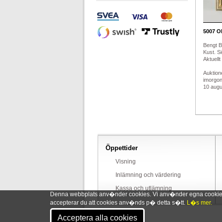
5007
Ol
Bengt B
Kust. Si
Aktuellt
Auktion
imorgo
10 augus
Öppettider
Visning
Inlämning och värdering
Kassa och utlämning
Denna webbplats anv�nder cookies. Vi anv�nder egna cookies o
accepterar du att cookies anv�nds p� detta s�tt.
L�s mer.
Acceptera alla cookies