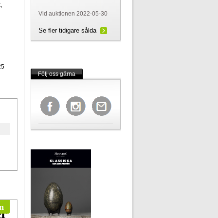
,
Vid auktionen 2022-05-30
Se fler tidigare sålda
25
Följ oss gärna
n
er