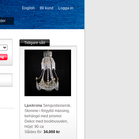
English
Bli kund
Logga in
-->
ider
Tidigare sålt
ng
Ljuskrona
Sengustaviansk,
Stomme i förgylld mässing,
behängd med prismor
Dekor med bockhuvuden,
Höjd: 90 ca
Såldes för:
34.000 kr