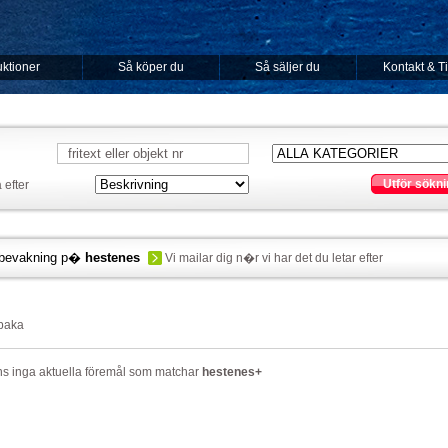
ktioner
Så köper du
Så säljer du
Kontakt & T
Utför sökni
 efter
bevakning p�
hestenes
Vi mailar dig n�r vi har det du letar efter
lbaka
ns inga aktuella föremål som matchar
hestenes+