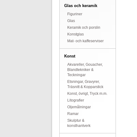
Glas och keramik
Figuriner
Glas
Keramik och porslin
Konstglas
Mat- och kaffeserviser
Konst
Akvareller, Gouacher,
Blandtekniker &
Teckningar
Etsningar, Gravyrer,
Träsnitt & Kopparstick
Konst, övrigt, Tryck m.m.
Litografier
Oljemålningar
Ramar
Skulptur &
konsthantverk