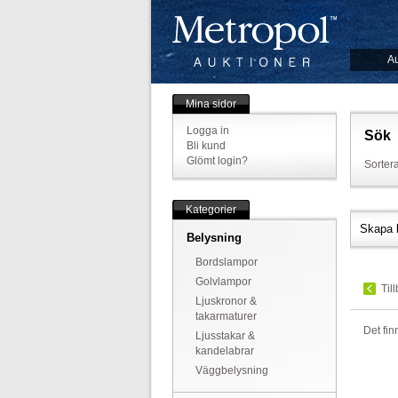
Au
Mina sidor
Logga in
Sök
Bli kund
Glömt login?
Sortera
Kategorier
Skapa 
Belysning
Bordslampor
Golvlampor
Til
Ljuskronor &
takarmaturer
Det fin
Ljusstakar &
kandelabrar
Väggbelysning