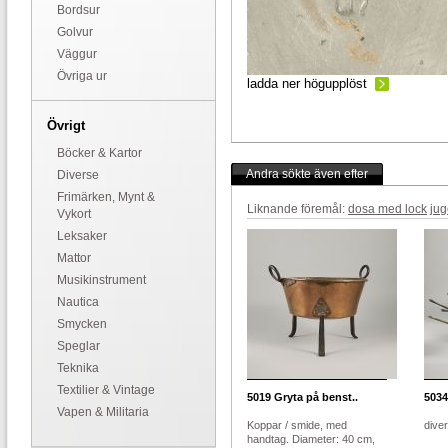
Bordsur
Golvur
Väggur
Övriga ur
ladda ner högupplöst
Övrigt
Böcker & Kartor
Andra sökte även efter
Diverse
Frimärken, Mynt &
Liknande föremål:
dosa med lock
ju
Vykort
Leksaker
Mattor
Musikinstrument
Nautica
Smycken
Speglar
Teknika
Textilier & Vintage
5019
Gryta på benst..
5034
Vapen & Militaria
Koppar / smide, med
dive
handtag. Diameter: 40 cm,