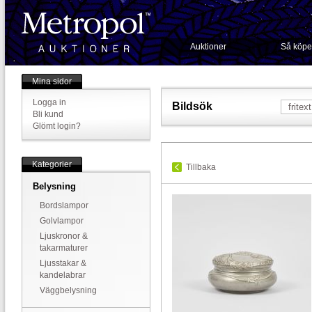
Auktioner
Så köpe
Mina sidor
Logga in
Bildsök
Bli kund
Glömt login?
Kategorier
Tillbaka
Belysning
Bordslampor
Golvlampor
Ljuskronor &
takarmaturer
Ljusstakar &
kandelabrar
Väggbelysning