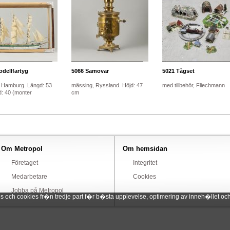
dellfartyg
5066
Samovar
5021
Tågset
 Hamburg. Längd: 53
mässing, Ryssland. Höjd: 47
med tillbehör, Fliechmann
d: 40 (monter
cm
Om Metropol
Om hemsidan
Företaget
Integritet
Medarbetare
Cookies
Jobba på Metropol
ch cookies fr�n tredje part f�r b�sta upplevelse, optimering av inneh�llet och