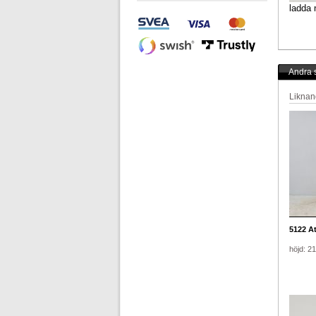
ladda 
Andra s
Liknan
5122
Ate
höjd: 2