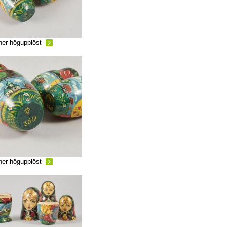
ner högupplöst
ner högupplöst