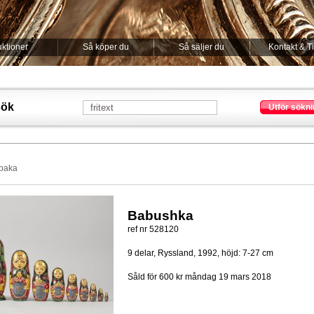
ktioner
Så köper du
Så säljer du
Kontakt & T
sök
Utför sökni
lbaka
Babushka
ref nr 528120
9 delar, Ryssland, 1992, höjd: 7-27 cm
Såld för 600 kr
måndag 19 mars 2018