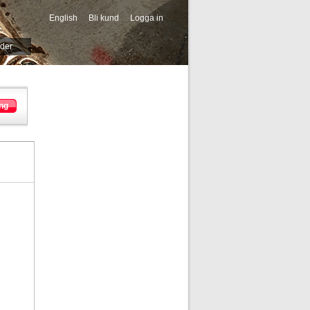
English
Bli kund
Logga in
-->
ider
ng