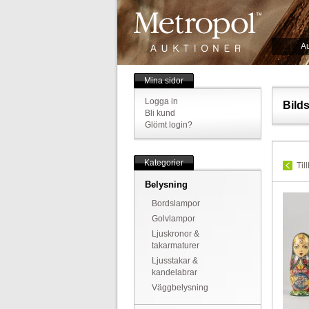
Au
Mina sidor
Logga in
Bild
Bli kund
Glömt login?
Kategorier
Til
Belysning
Bordslampor
Golvlampor
Ljuskronor &
takarmaturer
Ljusstakar &
kandelabrar
Väggbelysning