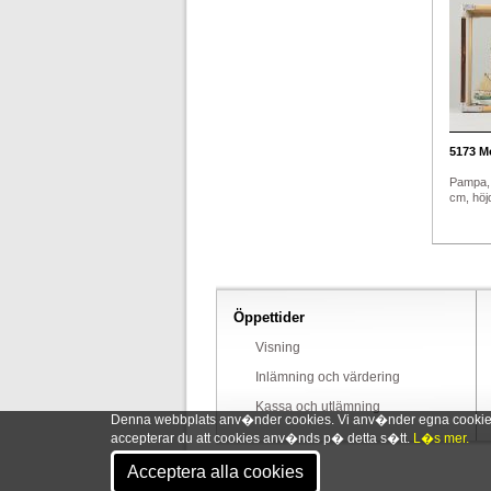
5173
Mo
Pampa,
cm, höj
Öppettider
Visning
Inlämning och värdering
Kassa och utlämning
Denna webbplats anv�nder cookies. Vi anv�nder egna cookies o
accepterar du att cookies anv�nds p� detta s�tt.
L�s mer.
Acceptera alla cookies