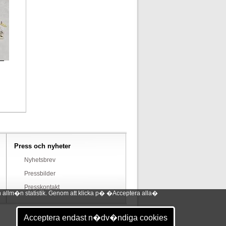
Press och nyheter
Nyhetsbrev
Pressbilder
Presskontakt
 allm�n statistik. Genom att klicka p� �Acceptera alla�
Acceptera endast n�dv�ndiga cookies