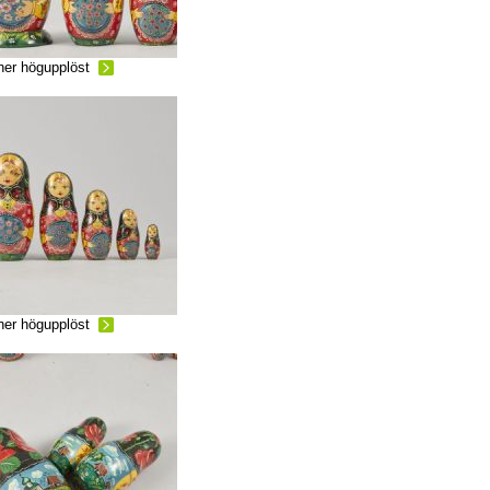
ner högupplöst
ner högupplöst