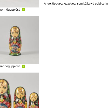
Ange
Metropol Auktioner
som källa vid publiceri
ner högupplöst
ner högupplöst