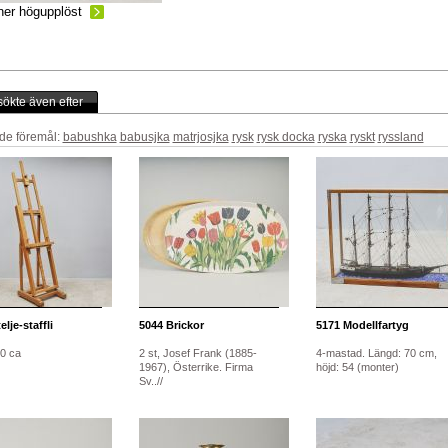
ner högupplöst
ökte även efter
de föremål:
babushka
babusjka
matrjosjka
rysk
rysk docka
ryska
ryskt
ryssland
lje-staffli
5044
Brickor
5171
Modellfartyg
10 ca
2 st, Josef Frank (1885-
4-mastad. Längd: 70 cm,
1967), Österrike. Firma
höjd: 54 (monter)
Sv..//