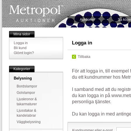
Auktioner
Så köpe
Mina sidor
Logga in
Logga in
Bli kund
Glömt login?
Tillbaka
Kategorier
För att logga in, till exempel
du ett kundnummer hos Metr
Belysning
Bordslampor
I samband med att du registr
Golvlampor
du kan logga in på www.metr
Ljuskronor &
personliga tjänster.
takarmaturer
Ljusstakar &
Du kan logga in med antinge
kandelabrar
Väggbelysning
Kundnummer eller e-post