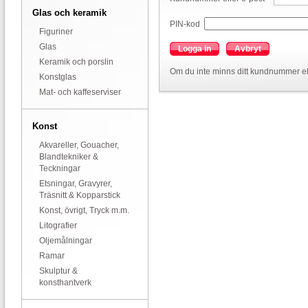
Glas och keramik
PIN-kod
Figuriner
Glas
Logga in
Avbryt
Keramik och porslin
Om du inte minns ditt kundnummer el
Konstglas
Mat- och kaffeserviser
Konst
Akvareller, Gouacher,
Blandtekniker &
Teckningar
Etsningar, Gravyrer,
Träsnitt & Kopparstick
Konst, övrigt, Tryck m.m.
Litografier
Oljemålningar
Ramar
Skulptur &
konsthantverk