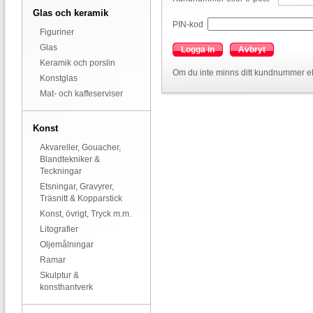
Glas och keramik
PIN-kod
Figuriner
Glas
Logga in
Avbryt
Keramik och porslin
Om du inte minns ditt kundnummer el
Konstglas
Mat- och kaffeserviser
Konst
Akvareller, Gouacher,
Blandtekniker &
Teckningar
Etsningar, Gravyrer,
Träsnitt & Kopparstick
Konst, övrigt, Tryck m.m.
Litografier
Oljemålningar
Ramar
Skulptur &
konsthantverk