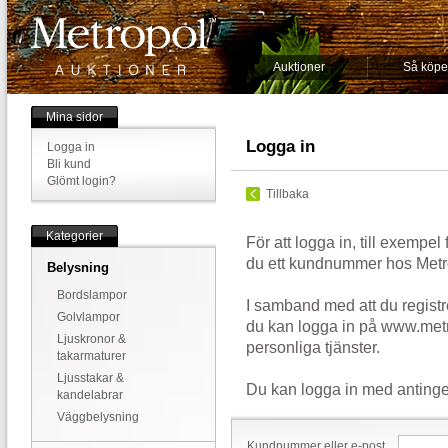
Auktioner
Så köpe
Mina sidor
Logga in
Logga in
Bli kund
Glömt login?
Tillbaka
Kategorier
För att logga in, till exempel
du ett kundnummer hos Metr
Belysning
Bordslampor
I samband med att du registr
Golvlampor
du kan logga in på www.metr
Ljuskronor &
personliga tjänster.
takarmaturer
Ljusstakar &
Du kan logga in med antinge
kandelabrar
Väggbelysning
Kundnummer eller e-post