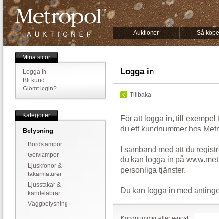
Auktioner
Så köpe
Mina sidor
Logga in
Logga in
Bli kund
Glömt login?
Tillbaka
Kategorier
För att logga in, till exempel
du ett kundnummer hos Metr
Belysning
Bordslampor
I samband med att du registr
Golvlampor
du kan logga in på www.metr
Ljuskronor &
personliga tjänster.
takarmaturer
Ljusstakar &
Du kan logga in med antinge
kandelabrar
Väggbelysning
Kundnummer eller e-post