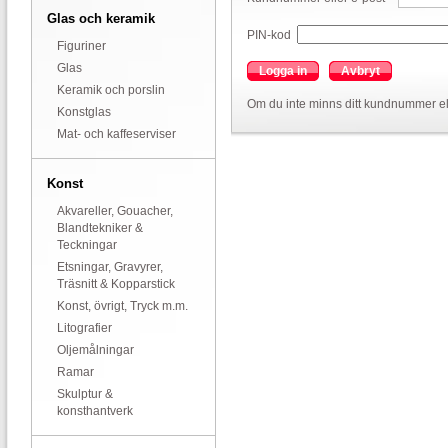
Glas och keramik
PIN-kod
Figuriner
Glas
Logga in
Avbryt
Keramik och porslin
Om du inte minns ditt kundnummer el
Konstglas
Mat- och kaffeserviser
Konst
Akvareller, Gouacher,
Blandtekniker &
Teckningar
Etsningar, Gravyrer,
Träsnitt & Kopparstick
Konst, övrigt, Tryck m.m.
Litografier
Oljemålningar
Ramar
Skulptur &
konsthantverk