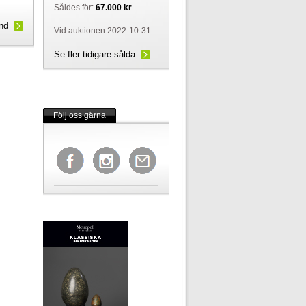
Såldes för:
67.000 kr
und
Vid auktionen 2022-10-31
Se fler tidigare sålda
Följ oss gärna