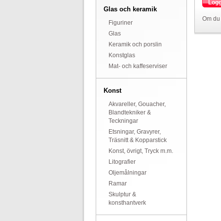
Logg
Glas och keramik
Om du 
Figuriner
Glas
Keramik och porslin
Konstglas
Mat- och kaffeserviser
Konst
Akvareller, Gouacher,
Blandtekniker &
Teckningar
Etsningar, Gravyrer,
Träsnitt & Kopparstick
Konst, övrigt, Tryck m.m.
Litografier
Oljemålningar
Ramar
Skulptur &
konsthantverk