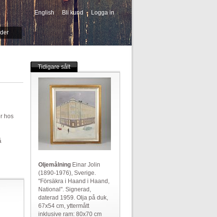
English
Bli kund
Logga in
-->
ider
Tidigare sålt
er hos
å
Oljemålning
Einar Jolin
(1890-1976), Sverige.
"Försäkra i Haand i Haand,
National". Signerad,
daterad 1959. Olja på duk,
67x54 cm, yttermått
inklusive ram: 80x70 cm