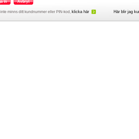
a in
Avbryt
klicka här
Här blir jag k
inte minns ditt kundnummer eller PIN-kod,