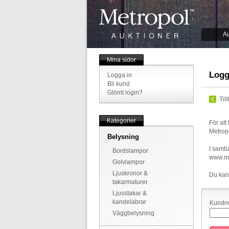
Au
Mina sidor
Logg
Logga in
Bli kund
Glömt login?
Til
Kategorier
För att
Metrop
Belysning
I samba
Bordslampor
www.met
Golvlampor
Ljuskronor &
Du kan
takarmaturer
Ljusstakar &
kandelabrar
Kundnu
Väggbelysning