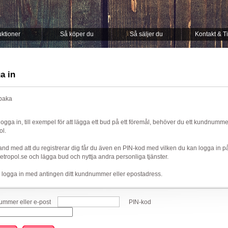
ktioner
Så köper du
Så säljer du
Kontakt & T
a in
lbaka
 logga in, till exempel för att lägga ett bud på ett föremål, behöver du ett kundnumm
ol.
nd med att du registrerar dig får du även en PIN-kod med vilken du kan logga in p
ropol.se och lägga bud och nyttja andra personliga tjänster.
 logga in med antingen ditt kundnummer eller epostadress.
mmer eller e-post
PIN-kod