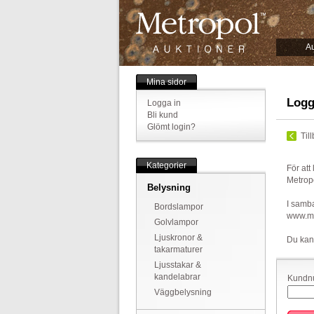
Au
Mina sidor
Logg
Logga in
Bli kund
Glömt login?
Til
Kategorier
För att
Metrop
Belysning
I samba
Bordslampor
www.met
Golvlampor
Ljuskronor &
Du kan
takarmaturer
Ljusstakar &
kandelabrar
Kundnu
Väggbelysning