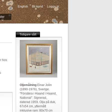
English
Bli kund
Logga in
-->
ider
Tidigare sålt
er hos
å
Oljemålning
Einar Jolin
(1890-1976), Sverige.
"Försäkra i Haand i Haand,
National". Signerad,
daterad 1959. Olja på duk,
67x54 cm, yttermått
inklusive ram: 80x70 cm