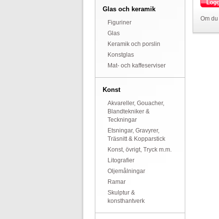
Logg
Glas och keramik
Om du 
Figuriner
Glas
Keramik och porslin
Konstglas
Mat- och kaffeserviser
Konst
Akvareller, Gouacher,
Blandtekniker &
Teckningar
Etsningar, Gravyrer,
Träsnitt & Kopparstick
Konst, övrigt, Tryck m.m.
Litografier
Oljemålningar
Ramar
Skulptur &
konsthantverk