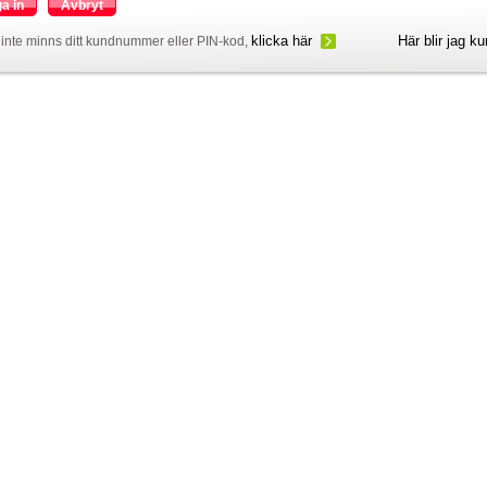
a in
Avbryt
klicka här
Här blir jag k
inte minns ditt kundnummer eller PIN-kod,