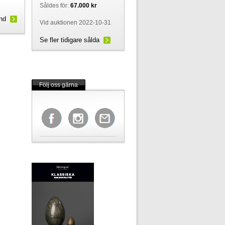
Såldes för:
67.000 kr
und
Vid auktionen 2022-10-31
Se fler tidigare sålda
Följ oss gärna