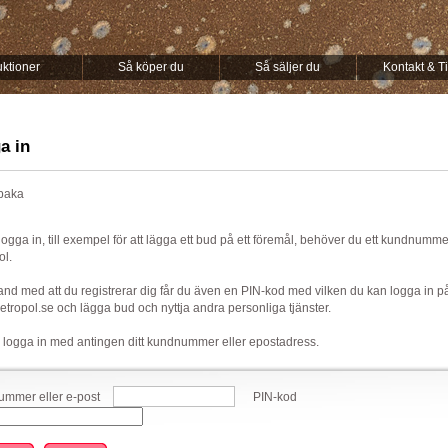
ktioner
Så köper du
Så säljer du
Kontakt & T
a in
lbaka
 logga in, till exempel för att lägga ett bud på ett föremål, behöver du ett kundnumm
ol.
nd med att du registrerar dig får du även en PIN-kod med vilken du kan logga in p
ropol.se och lägga bud och nyttja andra personliga tjänster.
 logga in med antingen ditt kundnummer eller epostadress.
mmer eller e-post
PIN-kod