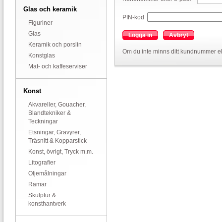
Glas och keramik
PIN-kod
Figuriner
Glas
Logga in
Avbryt
Keramik och porslin
Om du inte minns ditt kundnummer el
Konstglas
Mat- och kaffeserviser
Konst
Akvareller, Gouacher,
Blandtekniker &
Teckningar
Etsningar, Gravyrer,
Träsnitt & Kopparstick
Konst, övrigt, Tryck m.m.
Litografier
Oljemålningar
Ramar
Skulptur &
konsthantverk