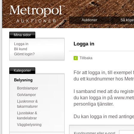
Auktioner
Så köpe
Mina sidor
Logga in
Logga in
Bli kund
Glömt login?
Tillbaka
Kategorier
För att logga in, till exempel
du ett kundnummer hos Metr
Belysning
Bordslampor
I samband med att du registr
Golvlampor
du kan logga in på www.metr
Ljuskronor &
personliga tjänster.
takarmaturer
Ljusstakar &
Du kan logga in med antinge
kandelabrar
Väggbelysning
Kundnummer eller e-post