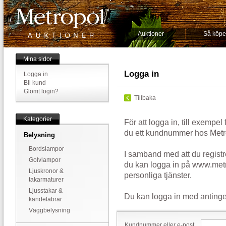
Auktioner
Så köpe
Mina sidor
Logga in
Logga in
Bli kund
Glömt login?
Tillbaka
Kategorier
För att logga in, till exempel
du ett kundnummer hos Metr
Belysning
Bordslampor
I samband med att du registr
Golvlampor
du kan logga in på www.metr
Ljuskronor &
personliga tjänster.
takarmaturer
Ljusstakar &
Du kan logga in med antinge
kandelabrar
Väggbelysning
Kundnummer eller e-post