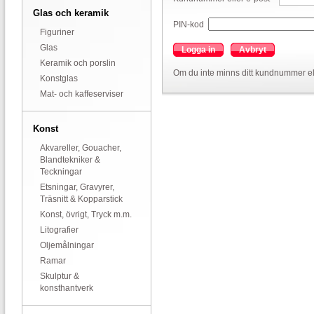
Glas och keramik
PIN-kod
Figuriner
Glas
Logga in
Avbryt
Keramik och porslin
Om du inte minns ditt kundnummer el
Konstglas
Mat- och kaffeserviser
Konst
Akvareller, Gouacher,
Blandtekniker &
Teckningar
Etsningar, Gravyrer,
Träsnitt & Kopparstick
Konst, övrigt, Tryck m.m.
Litografier
Oljemålningar
Ramar
Skulptur &
konsthantverk