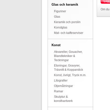
Logg
Glas och keramik
Om du 
Figuriner
Glas
Keramik och porslin
Konstglas
Mat- och kaffeserviser
Konst
Akvareller, Gouacher,
Blandtekniker &
Teckningar
Etsningar, Gravyrer,
Träsnitt & Kopparstick
Konst, övrigt, Tryck m.m.
Litografier
Oljemålningar
Ramar
Skulptur &
konsthantverk