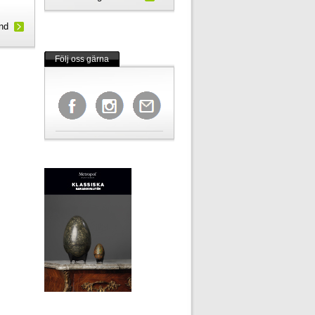
und
Följ oss gärna