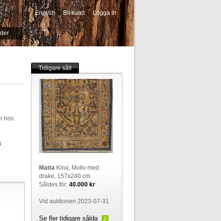
English
Bli kund
Logga in
-->
ider
Tidigare sålt
er hos
å
Matta
Kina, Motiv med
drake, 157x240 cm
Såldes för:
40.000 kr
Vid auktionen 2023-07-31
Se fler tidigare sålda