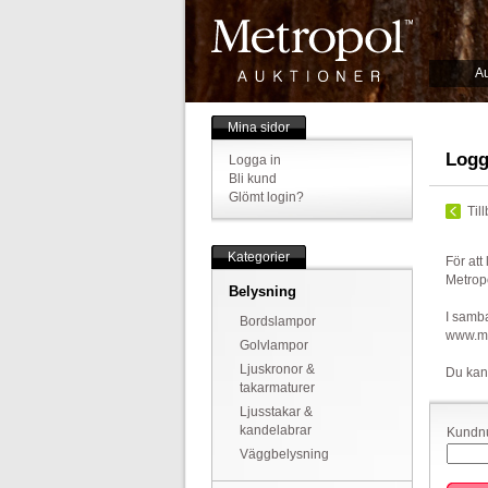
Au
Mina sidor
Logg
Logga in
Bli kund
Glömt login?
Til
Kategorier
För att
Metrop
Belysning
I samba
Bordslampor
www.met
Golvlampor
Ljuskronor &
Du kan
takarmaturer
Ljusstakar &
kandelabrar
Kundnu
Väggbelysning