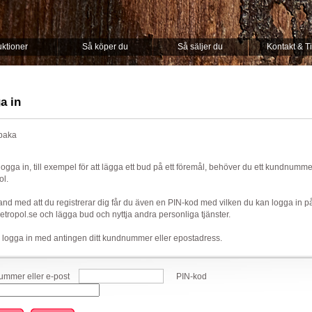
ktioner
Så köper du
Så säljer du
Kontakt & T
a in
lbaka
 logga in, till exempel för att lägga ett bud på ett föremål, behöver du ett kundnumm
ol.
nd med att du registrerar dig får du även en PIN-kod med vilken du kan logga in p
ropol.se och lägga bud och nyttja andra personliga tjänster.
 logga in med antingen ditt kundnummer eller epostadress.
mmer eller e-post
PIN-kod