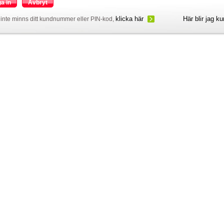
a in
Avbryt
klicka här
Här blir jag k
inte minns ditt kundnummer eller PIN-kod,