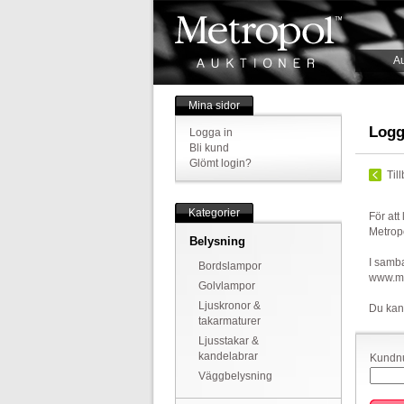
Au
Mina sidor
Logg
Logga in
Bli kund
Glömt login?
Til
Kategorier
För att
Metrop
Belysning
I samba
Bordslampor
www.met
Golvlampor
Ljuskronor &
Du kan
takarmaturer
Ljusstakar &
kandelabrar
Kundnu
Väggbelysning