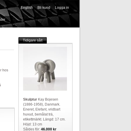
English
Bli kund
Logga in
-->
ider
Tidigare sålt
er hos
å
Skulptur
Kay Bojesen
(1886-1958), Danmark.
Eneret, Elefant, vridbart
huvud, bemålat trä,
etikettmärkt. Längd: 17 cm.
Höjd: 13 cm
Såldes för:
46.000 kr