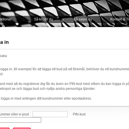
ktioner
Så köper du
Så säljer du
Kontakt & T
a in
lbaka
 logga in, till exempel för att lägga ett bud på ett föremål, behöver du ett kundnumm
ol.
nd med att du registrerar dig får du även en PIN-kod med vilken du kan logga in p
ropol.se och lägga bud och nyttja andra personliga tjänster.
 logga in med antingen ditt kundnummer eller epostadress.
mmer eller e-post
PIN-kod