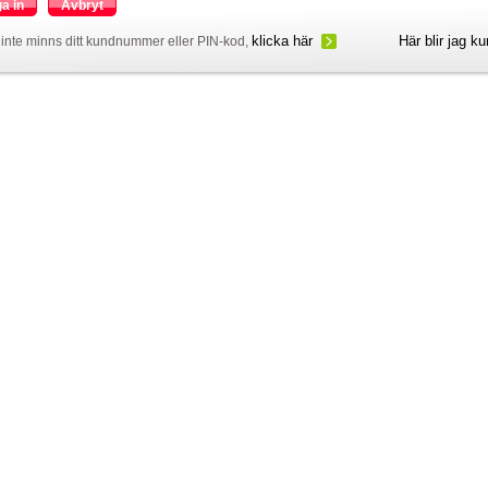
a in
Avbryt
klicka här
Här blir jag k
inte minns ditt kundnummer eller PIN-kod,