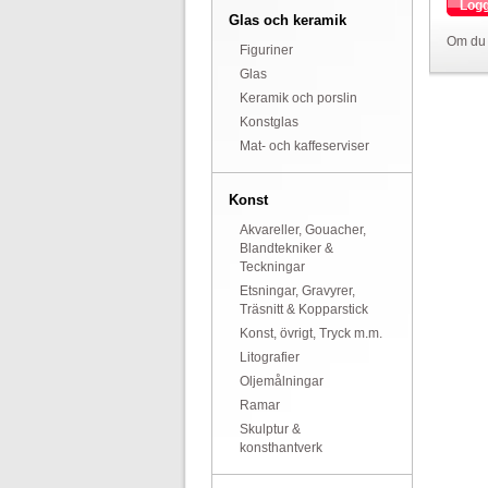
Logg
Glas och keramik
Om du 
Figuriner
Glas
Keramik och porslin
Konstglas
Mat- och kaffeserviser
Konst
Akvareller, Gouacher,
Blandtekniker &
Teckningar
Etsningar, Gravyrer,
Träsnitt & Kopparstick
Konst, övrigt, Tryck m.m.
Litografier
Oljemålningar
Ramar
Skulptur &
konsthantverk