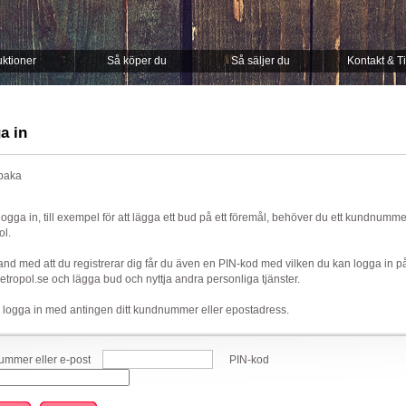
ktioner
Så köper du
Så säljer du
Kontakt & T
a in
lbaka
 logga in, till exempel för att lägga ett bud på ett föremål, behöver du ett kundnumm
ol.
nd med att du registrerar dig får du även en PIN-kod med vilken du kan logga in p
ropol.se och lägga bud och nyttja andra personliga tjänster.
 logga in med antingen ditt kundnummer eller epostadress.
mmer eller e-post
PIN-kod