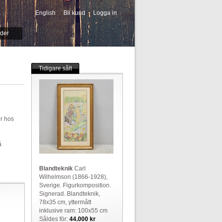
English
Bli kund
Logga in
-->
ider
Tidigare sålt
er hos
å
Blandteknik
Carl
Wilhelmson (1866-1928),
Sverige. Figurkomposition.
Signerad. Blandteknik,
78x35 cm, yttermått
inklusive ram: 100x55 cm
Såldes för:
44.000 kr