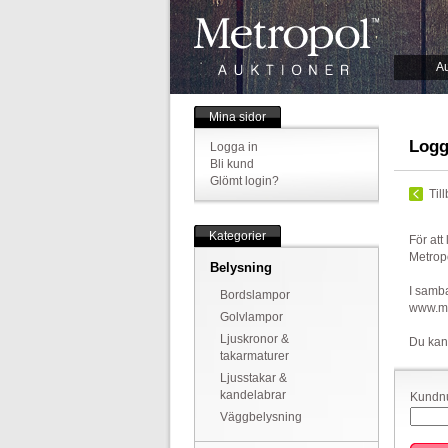
Au
Mina sidor
Logg
Logga in
Bli kund
Glömt login?
Til
Kategorier
För att
Metrop
Belysning
I samba
Bordslampor
www.met
Golvlampor
Ljuskronor &
Du kan
takarmaturer
Ljusstakar &
kandelabrar
Kundnu
Väggbelysning