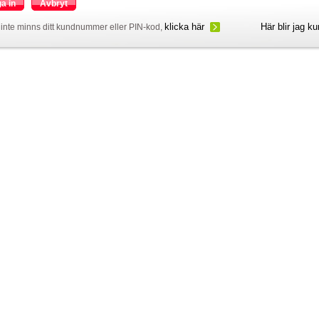
a in
Avbryt
klicka här
Här blir jag k
inte minns ditt kundnummer eller PIN-kod,