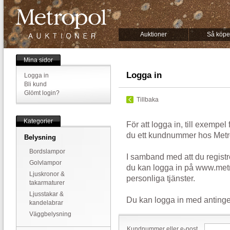
Auktioner
Så köpe
Mina sidor
Logga in
Logga in
Bli kund
Glömt login?
Tillbaka
Kategorier
För att logga in, till exempel
du ett kundnummer hos Metr
Belysning
Bordslampor
I samband med att du registr
Golvlampor
du kan logga in på www.metr
Ljuskronor &
personliga tjänster.
takarmaturer
Ljusstakar &
Du kan logga in med antinge
kandelabrar
Väggbelysning
Kundnummer eller e-post