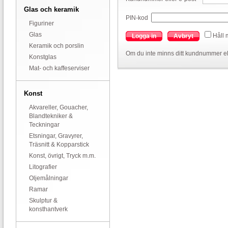
Glas och keramik
PIN-kod
Figuriner
Glas
Håll 
Logga in
Avbryt
Keramik och porslin
Om du inte minns ditt kundnummer el
Konstglas
Mat- och kaffeserviser
Konst
Akvareller, Gouacher,
Blandtekniker &
Teckningar
Etsningar, Gravyrer,
Träsnitt & Kopparstick
Konst, övrigt, Tryck m.m.
Litografier
Oljemålningar
Ramar
Skulptur &
konsthantverk