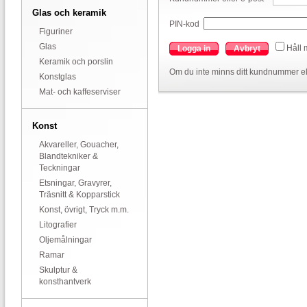
Glas och keramik
PIN-kod
Figuriner
Glas
Håll 
Logga in
Avbryt
Keramik och porslin
Om du inte minns ditt kundnummer el
Konstglas
Mat- och kaffeserviser
Konst
Akvareller, Gouacher,
Blandtekniker &
Teckningar
Etsningar, Gravyrer,
Träsnitt & Kopparstick
Konst, övrigt, Tryck m.m.
Litografier
Oljemålningar
Ramar
Skulptur &
konsthantverk