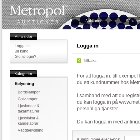
Auktioner
Så köpe
Mina sidor
Logga in
Logga in
Bli kund
Glömt login?
Tillbaka
Kategorier
För att logga in, till exempel
du ett kundnummer hos Metr
Belysning
Bordslampor
I samband med att du registr
Golvlampor
du kan logga in på www.metr
Ljuskronor &
personliga tjänster.
takarmaturer
Ljusstakar &
Du kan logga in med antinge
kandelabrar
Väggbelysning
Kundnummer eller e-post