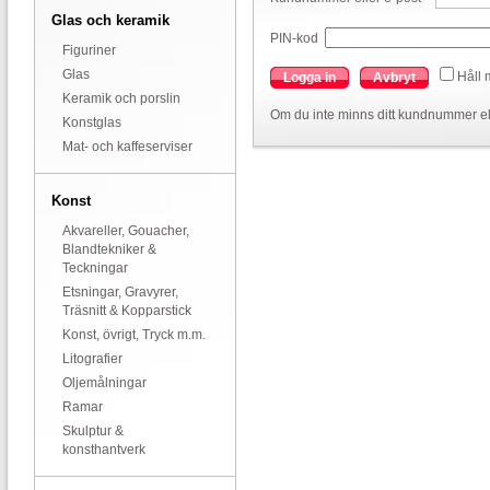
Glas och keramik
PIN-kod
Figuriner
Glas
Håll 
Logga in
Avbryt
Keramik och porslin
Om du inte minns ditt kundnummer el
Konstglas
Mat- och kaffeserviser
Konst
Akvareller, Gouacher,
Blandtekniker &
Teckningar
Etsningar, Gravyrer,
Träsnitt & Kopparstick
Konst, övrigt, Tryck m.m.
Litografier
Oljemålningar
Ramar
Skulptur &
konsthantverk