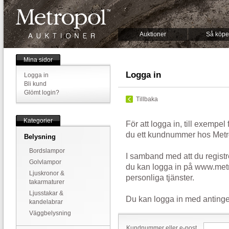
Auktioner
Så köpe
Mina sidor
Logga in
Logga in
Bli kund
Glömt login?
Tillbaka
Kategorier
För att logga in, till exempel
du ett kundnummer hos Metr
Belysning
Bordslampor
I samband med att du registr
Golvlampor
du kan logga in på www.metr
Ljuskronor &
personliga tjänster.
takarmaturer
Ljusstakar &
Du kan logga in med antinge
kandelabrar
Väggbelysning
Kundnummer eller e-post