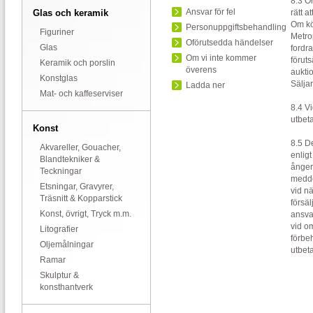
8.3 O
Ansvar för fel
Glas och keramik
rätt a
Om kö
Personuppgiftsbehandling
Figuriner
Metrop
Oförutsedda händelser
Glas
fordra
Om vi inte kommer
förut
Keramik och porslin
överens
aukti
Konstglas
Sälja
Ladda ner
Mat- och kaffeserviser
8.4 Vi
utbeta
Konst
8.5 D
Akvareller, Gouacher,
enlig
Blandtekniker &
ångerr
Teckningar
meddel
Etsningar, Gravyrer,
vid nä
Träsnitt & Kopparstick
försäl
Konst, övrigt, Tryck m.m.
ansva
vid o
Litografier
förbeh
Oljemålningar
utbeta
Ramar
Skulptur &
konsthantverk