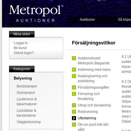
Auktioner
Så köpe
Mina sidor
Försäljningsvillkor
Logga in
Bli kund
Glömt login?
8.1 Ut
Auktionshuset
auktio
Metropols åtagande
köpar
Kategorier
Inlämning med mera
anmäl
Katalogisering och
Belysning
avbildning
8.2 O
Bordslampor
föresk
Försäljningsavgifter
auktio
Golvlampor
Förvaring och
auktio
försäkring
Ljuskronor &
Sälja
takarmaturer
Utrop och bevakning
konsu
Ljusstakar &
Metro
Redovisning
kandelabrar
med m
Utbetalning
Sälja
Väggbelysning
Om en post inte blir
såld