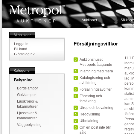
Auktioner
Så köpe
Mina sidor
Försäljningsvillkor
Logga in
Bli kund
Glömt login?
11.1 
Auktionshuset
inom 
Metropols åtagande
manue
Kategorier
Inlämning med mera
aukti
Katalogisering och
lag. 
Belysning
avbildning
perso
Bordslampor
komma
Försäljningsavgifter
stati
Golvlampor
Förvaring och
admin
försäkring
Ljuskronor &
kan S
takarmaturer
Utrop och bevakning
att sk
Ljusstakar &
föränd
Redovisning
kandelabrar
Perso
Utbetalning
genom
Väggbelysning
Om en post inte blir
regist
såld