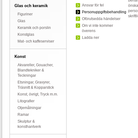
behan
Ansvar för fel
Glas och keramik
önskar
perso
Personuppgiftsbehandling
Figuriner
skrift
Oförutsedda händelser
Glas
Om vi inte kommer
Keramik och porslin
överens
Konstglas
Ladda ner
Mat- och kaffeserviser
Konst
Akvareller, Gouacher,
Blandtekniker &
Teckningar
Etsningar, Gravyrer,
Träsnitt & Kopparstick
Konst, övrigt, Tryck m.m.
Litografier
Oljemålningar
Ramar
Skulptur &
konsthantverk