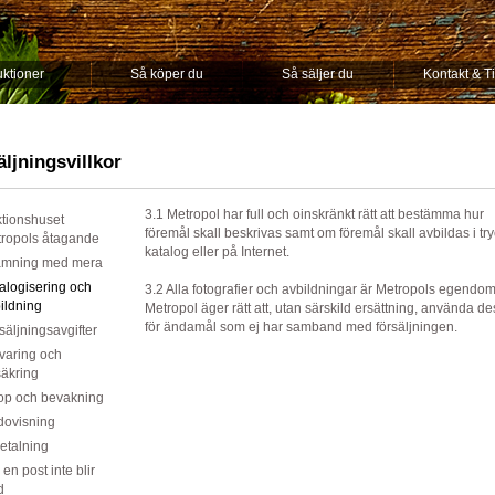
ktioner
Så köper du
Så säljer du
Kontakt & T
ljningsvillkor
3.1 Metropol har full och oinskränkt rätt att bestämma hur
tionshuset
föremål skall beskrivas samt om föremål skall avbildas i try
ropols åtagande
katalog eller på Internet.
ämning med mera
alogisering och
3.2 Alla fotografier och avbildningar är Metropols egendo
ildning
Metropol äger rätt att, utan särskild ersättning, använda d
för ändamål som ej har samband med försäljningen.
säljningsavgifter
varing och
säkring
op och bevakning
ovisning
etalning
en post inte blir
d