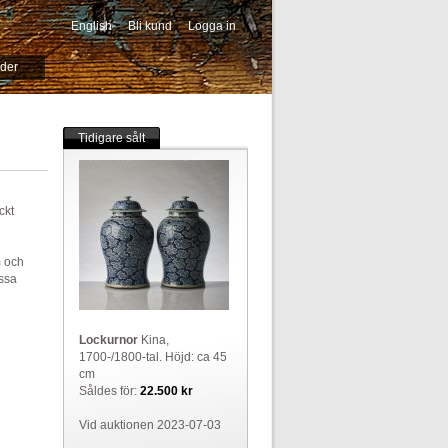
English
Bli kund
Logga in
-->
ider
Tidigare sålt
ckt
m och
essa
Lockurnor
Kina,
1700-/1800-tal. Höjd: ca 45
cm
Såldes för:
22.500 kr
Vid auktionen 2023-07-03