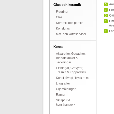
Ans
Glas och keramik
Per
Figuriner
Ofö
Glas
Om 
Keramik och porslin
öve
Konstglas
Lad
Mat- och kaffeserviser
Konst
Akvareller, Gouacher,
Blandtekniker &
Teckningar
Etsningar, Gravyrer,
Träsnitt & Kopparstick
Konst, övrigt, Tryck m.m.
Litografier
Oljemålningar
Ramar
Skulptur &
konsthantverk