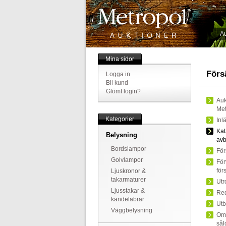
Au
Mina sidor
Försä
Logga in
Bli kund
Glömt login?
Auk
Met
Kategorier
Inl
Kat
Belysning
avb
Bordslampor
För
Golvlampor
För
för
Ljuskronor &
takarmaturer
Utr
Ljusstakar &
Red
kandelabrar
Utb
Väggbelysning
Om 
sål