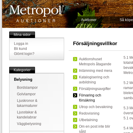
Auktioner
Så köpe
Mina sidor
Försäljningsvillkor
Logga in
Bli kund
Glömt login?
5.1 M
Auktionshuset
totals
Metropols åtagande
bevak
Kategorier
Inlämning med mera
Metrop
Katalogisering och
Belysning
avbildning
5.2 M
Bordslampor
ramar 
Försäljningsavgifter
blekni
Golvlampor
Förvaring och
samba
försäkring
Ljuskronor &
takarmaturer
Utrop och bevakning
5.3 Me
Ljusstakar &
övers
Redovisning
kandelabrar
5.1 o
Utbetalning
Väggbelysning
Om en post inte blir
5.4 M
såld