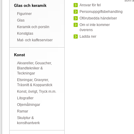
som a
Ansvar för fel
Glas och keramik
Personuppgiftsbehandling
Figuriner
Oförutsedda händelser
Glas
Om vi inte kommer
Keramik och porslin
överens
Konstglas
Ladda ner
Mat- och kaffeserviser
Konst
Akvareller, Gouacher,
Blandtekniker &
Teckningar
Etsningar, Gravyrer,
Träsnitt & Kopparstick
Konst, övrigt, Tryck m.m.
Litografier
Oljemålningar
Ramar
Skulptur &
konsthantverk