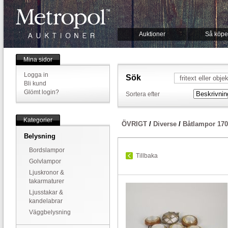
Auktioner
Så köpe
Mina sidor
Logga in
Sök
Bli kund
Glömt login?
Sortera efter
Kategorier
ÖVRIGT
/
Diverse
/
Båtlampor 17
Belysning
Bordslampor
Tillbaka
Golvlampor
Ljuskronor &
takarmaturer
Ljusstakar &
kandelabrar
Väggbelysning