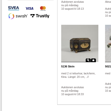
Auktionen avslutas
Aktue
nu på måndag
10 augusti kl 18:13
Aukt
nu p
10 au
5136
Skrin
5021
med 2 st teburkar, lack/tenn,
med 
Kina. Längd: 20 cm, ..//
Aukt
Auktionen avslutas
nu p
nu på måndag
10 au
10 augusti kl 18:33