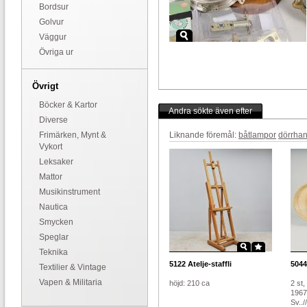
Bordsur
Golvur
Väggur
Övriga ur
Övrigt
Böcker & Kartor
Andra sökte även efter
Diverse
Frimärken, Mynt &
Liknande föremål:
båtlampor
dörrha
Vykort
Leksaker
Mattor
Musikinstrument
Nautica
Smycken
Speglar
Teknika
5122
Atelje-staffli
5044
Textilier & Vintage
Vapen & Militaria
höjd: 210 ca
2 st
1967
Sv..//