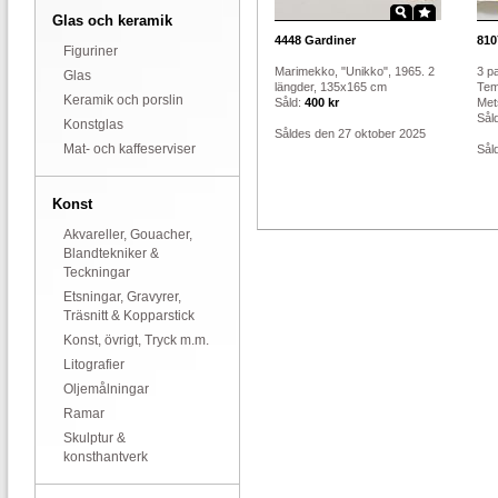
Glas och keramik
4448
Gardiner
810
Figuriner
Marimekko, "Unikko", 1965. 2
3 p
Glas
längder, 135x165 cm
Tem
Keramik och porslin
Såld:
400 kr
Met
Sål
Konstglas
Såldes den 27 oktober 2025
Mat- och kaffeserviser
Sål
Konst
Akvareller, Gouacher,
Blandtekniker &
Teckningar
Etsningar, Gravyrer,
Träsnitt & Kopparstick
Konst, övrigt, Tryck m.m.
Litografier
Oljemålningar
Ramar
Skulptur &
konsthantverk