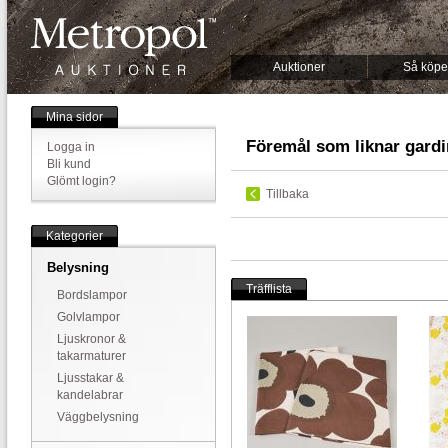
Auktioner
Så köpe
Mina sidor
Föremål som liknar gard
Logga in
Bli kund
Glömt login?
Tillbaka
Kategorier
Belysning
Träfflista
Bordslampor
Golvlampor
Ljuskronor &
takarmaturer
Ljusstakar &
kandelabrar
Väggbelysning