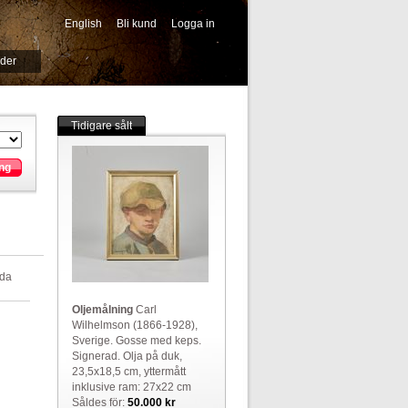
English
Bli kund
Logga in
-->
ider
Tidigare sålt
ng
lda
Oljemålning
Carl
Wilhelmson (1866-1928),
Sverige. Gosse med keps.
Signerad. Olja på duk,
23,5x18,5 cm, yttermått
inklusive ram: 27x22 cm
Såldes för:
50.000 kr