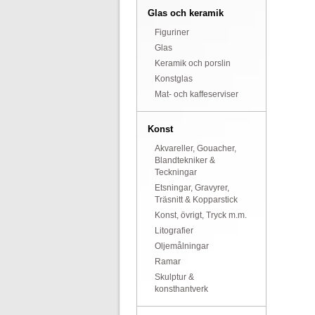
Glas och keramik
Figuriner
Glas
Keramik och porslin
Konstglas
Mat- och kaffeserviser
Konst
Akvareller, Gouacher,
Blandtekniker &
Teckningar
Etsningar, Gravyrer,
Träsnitt & Kopparstick
Konst, övrigt, Tryck m.m.
Litografier
Oljemålningar
Ramar
Skulptur &
konsthantverk