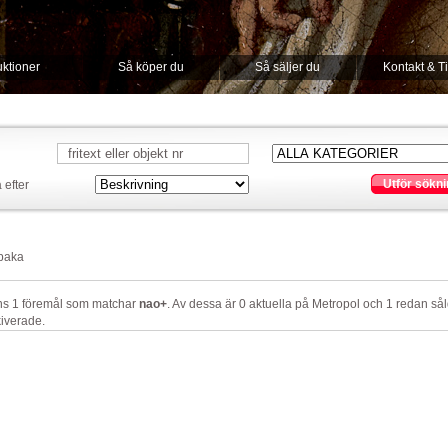
ktioner
Så köper du
Så säljer du
Kontakt & T
Utför sökni
 efter
lbaka
nns 1 föremål som matchar
nao+
. Av dessa är 0 aktuella på Metropol och 1 redan så
iverade.