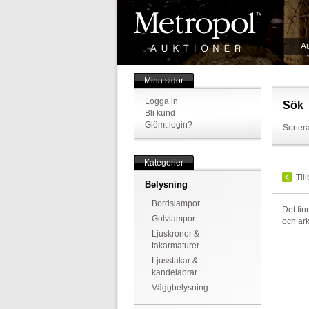
Au
Mina sidor
Logga in
Sök
Bli kund
Glömt login?
Sortera
Kategorier
Til
Belysning
Bordslampor
Det fi
Golvlampor
och ark
Ljuskronor &
takarmaturer
Ljusstakar &
kandelabrar
Väggbelysning