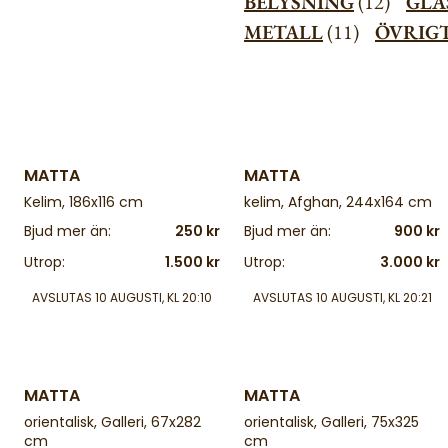
BELYSNING
(12)
GLA
METALL
(11)
ÖVRIG
4 d
4 d
MATTA
MATTA
Kelim, 186x116 cm
kelim, Afghan, 244x164 cm
Bjud mer än:
250 kr
Bjud mer än:
900 kr
Utrop:
1.500 kr
Utrop:
3.000 kr
AVSLUTAS
10 AUGUSTI, KL 20:10
AVSLUTAS
10 AUGUSTI, KL 20:21
4 d
4 d
MATTA
MATTA
orientalisk, Galleri, 67x282
orientalisk, Galleri, 75x325
cm
cm