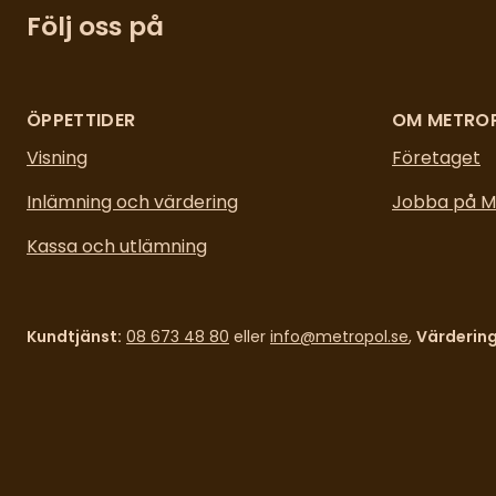
Följ oss på
ÖPPETTIDER
OM METRO
Visning
Företaget
Inlämning och värdering
Jobba på M
Kassa och utlämning
Kundtjänst:
08 673 48 80
eller
info@metropol.se
,
Värdering