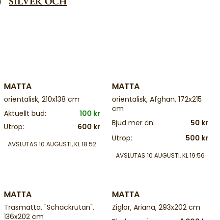
0)
SILVER OCH
4 d
4 d
MATTA
MATTA
orientalisk, 210x138 cm
orientalisk, Afghan, 172x215
cm
Aktuellt bud:
100 kr
Bjud mer än:
50 kr
Utrop:
600 kr
Utrop:
500 kr
AVSLUTAS
10 AUGUSTI, KL 18:52
AVSLUTAS
10 AUGUSTI, KL 19:56
4 d
4 d
MATTA
MATTA
Trasmatta, "Schackrutan",
Ziglar, Ariana, 293x202 cm
136x202 cm