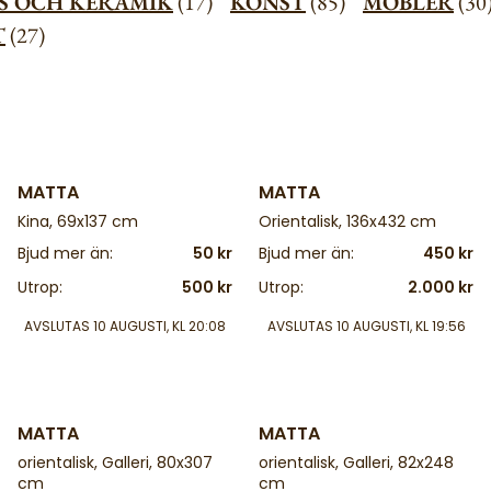
S OCH KERAMIK
(17)
KONST
(85)
MÖBLER
(3
T
(27)
4 d
4 d
MATTA
MATTA
Kina, 69x137 cm
Orientalisk, 136x432 cm
Bjud mer än:
50 kr
Bjud mer än:
450 kr
Utrop:
500 kr
Utrop:
2.000 kr
AVSLUTAS
10 AUGUSTI, KL 20:08
AVSLUTAS
10 AUGUSTI, KL 19:56
4 d
4 d
MATTA
MATTA
orientalisk, Galleri, 80x307
orientalisk, Galleri, 82x248
cm
cm