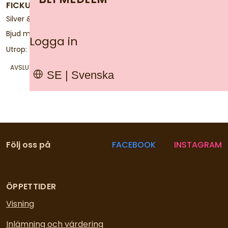
FICKUR MED KEDJA
Silver & Doublé
Bjud mer än:
50 kr
Logga in
Utrop:
300 kr
AVSLUTAS
10 AUGUSTI, KL 20:58
SE | Svenska
Följ oss på
FACEBOOK
INSTAGRAM
ÖPPETTIDER
Visning
Inlämning och värdering