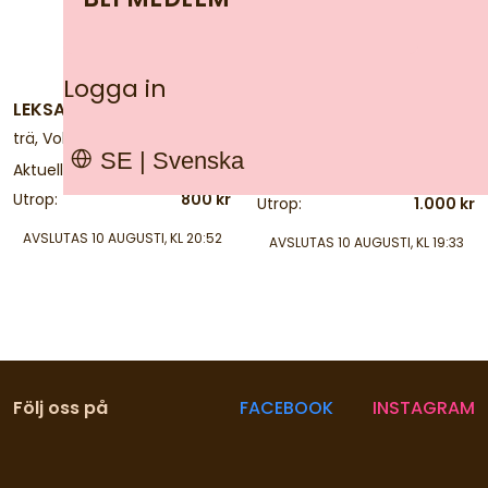
2 d
2 d
Logga in
LEKSAKSBIL
MEKANISKA
trä, Volvo PV. Längd: 30 cm
leksaker, 2 st. Höjd: 13 cm
SE | Svenska
Aktuellt bud:
1.000 kr
Bjud mer än:
150 kr
Utrop:
800 kr
Utrop:
1.000 kr
AVSLUTAS
10 AUGUSTI, KL 20:52
AVSLUTAS
10 AUGUSTI, KL 19:33
Följ oss på
FACEBOOK
INSTAGRAM