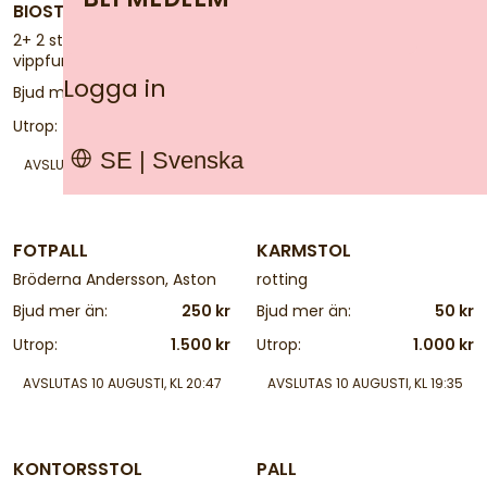
BIOSTOLAR
FÅTÖLJER
2+ 2 st, röd klädsel,
ett par, "Diamond chair"
vippfunktion. Från Bio Rio,
formgivna 1952 av Harry
Stockholm
Bertoia
Logga in
Bjud mer än:
50 kr
Bjud mer än:
900 kr
Utrop:
500 kr
Utrop:
4.000 kr
SE | Svenska
AVSLUTAS
10 AUGUSTI, KL 19:55
AVSLUTAS
10 AUGUSTI, KL 18:41
4 d
4 d
FOTPALL
KARMSTOL
Bröderna Andersson, Aston
rotting
Bjud mer än:
250 kr
Bjud mer än:
50 kr
Utrop:
1.500 kr
Utrop:
1.000 kr
AVSLUTAS
10 AUGUSTI, KL 20:47
AVSLUTAS
10 AUGUSTI, KL 19:35
25 d
4 d
KONTORSSTOL
PALL