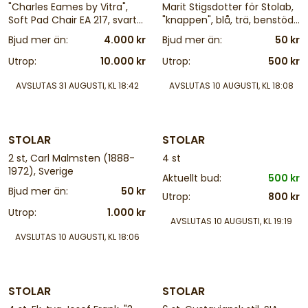
"Charles Eames by Vitra",
Marit Stigsdotter för Stolab,
Soft Pad Chair EA 217, svart
"knappen", blå, trä, benstöd i
läder och tyg, gjuten
metall. Höjd: 76 cm
Bjud mer än:
4.000 kr
Bjud mer än:
50 kr
aluminium, ställbar
Utrop:
10.000 kr
Utrop:
500 kr
AVSLUTAS
31 AUGUSTI, KL 18:42
AVSLUTAS
10 AUGUSTI, KL 18:08
4 d
4 d
STOLAR
STOLAR
2 st, Carl Malmsten (1888-
4 st
1972), Sverige
Aktuellt bud:
500 kr
Bjud mer än:
50 kr
Utrop:
800 kr
Utrop:
1.000 kr
AVSLUTAS
10 AUGUSTI, KL 19:19
AVSLUTAS
10 AUGUSTI, KL 18:06
4 d
4 d
STOLAR
STOLAR