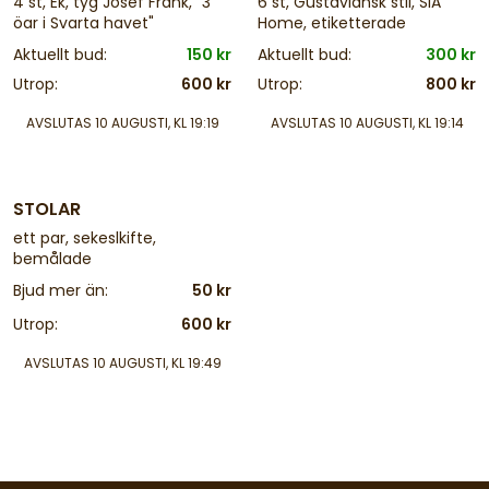
4 st, Ek, tyg Josef Frank, "3
6 st, Gustaviansk stil, SIA
öar i Svarta havet"
Home, etiketterade
Aktuellt bud:
150 kr
Aktuellt bud:
300 kr
Utrop:
600 kr
Utrop:
800 kr
AVSLUTAS
10 AUGUSTI, KL 19:19
AVSLUTAS
10 AUGUSTI, KL 19:14
4 d
STOLAR
ett par, sekeslkifte,
bemålade
Bjud mer än:
50 kr
Utrop:
600 kr
AVSLUTAS
10 AUGUSTI, KL 19:49