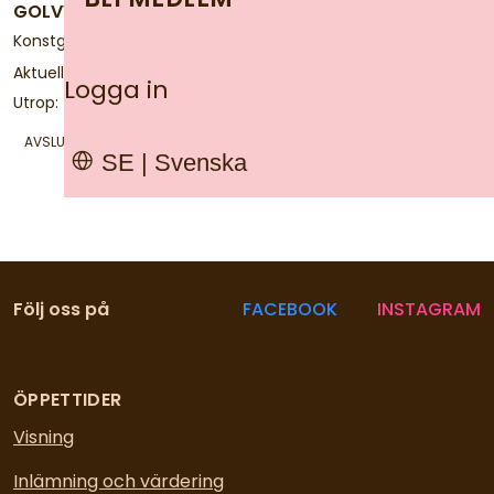
GOLVVAS
Konstglas. Höjd: 59 cm
Aktuellt bud:
150 kr
Logga in
Utrop:
500 kr
AVSLUTAS
10 AUGUSTI, KL 18:43
SE | Svenska
Följ oss på
FACEBOOK
INSTAGRAM
ÖPPETTIDER
Visning
Inlämning och värdering