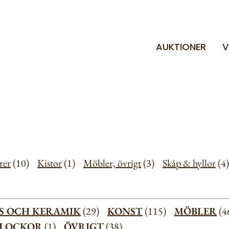
AUKTIONER
V
rer
(10)
Kistor
(1)
Möbler, övrigt
(3)
Skåp & hyllor
(
S OCH KERAMIK
(29)
KONST
(115)
MÖBLER
(
KLOCKOR
(1)
ÖVRIGT
(38)