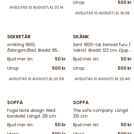
Utrop:
500 kr
AVSLUTAS
10 AUGUSTI, KL 20:14
AVSLUTAS
10 AUGUSTI, KL 18:08
4 d
4 d
SEKRETÄR
SKÄNK
omkring 1800,
Sent 1800-tal, betsad furu /
ådringsmålad. Bredd: 95
Valnöt. Bredd: 122 cm. Djup:
cm. Djup: 50 cm. Höjd: 101
46 cm. Höjd: 104 cm
Bjud mer än:
50 kr
Bjud mer än:
50 kr
cm
Utrop:
500 kr
Utrop:
500 kr
AVSLUTAS
10 AUGUSTI, KL 20:58
AVSLUTAS
10 AUGUSTI, KL 20:46
4 d
4 d
SOFFA
SOFFA
Fogia Note design. Med
The sofa company. Längd:
bordsdel. Längd: 215 cm
210 cm
Bjud mer än:
50 kr
Bjud mer än:
50 kr