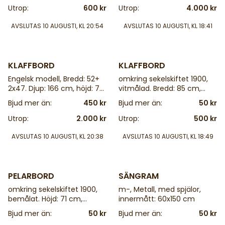
Utrop:
600 kr
Utrop:
4.000 kr
AVSLUTAS
10 AUGUSTI, KL 20:54
AVSLUTAS
10 AUGUSTI, KL 18:41
4 d
4 d
KLAFFBORD
KLAFFBORD
Engelsk modell, Bredd: 52+
omkring sekelskiftet 1900,
2x47. Djup: 166 cm, höjd: 76
vitmålad. Bredd: 85 cm,
cm
djup: 59+ 20, höjd: 76 cm
Bjud mer än:
450 kr
Bjud mer än:
50 kr
Utrop:
2.000 kr
Utrop:
500 kr
AVSLUTAS
10 AUGUSTI, KL 20:38
AVSLUTAS
10 AUGUSTI, KL 18:49
4 d
4 d
PELARBORD
SÄNGRAM
omkring sekelskiftet 1900,
m-, Metall, med spjälor,
bemålat. Höjd: 71 cm,
innermått: 60x150 cm
diameter: 50 cm
Bjud mer än:
50 kr
Bjud mer än:
50 kr