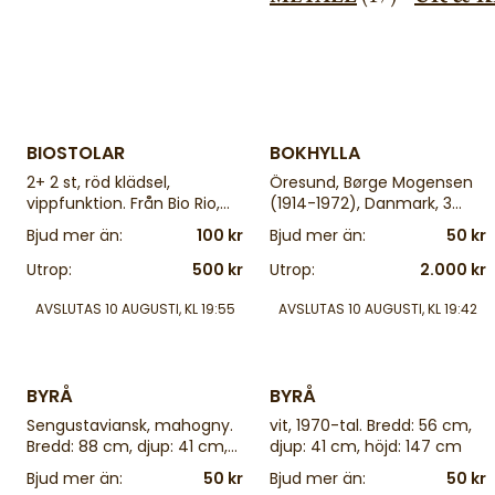
4 d
4 d
BIOSTOLAR
BOKHYLLA
2+ 2 st, röd klädsel,
Öresund, Børge Mogensen
vippfunktion. Från Bio Rio,
(1914-1972), Danmark, 3
Stockholm
delar. Bredd: 134 cm, djup:
Bjud mer än:
100 kr
Bjud mer än:
50 kr
46 cm, höjd: 236 cm
Utrop:
500 kr
Utrop:
2.000 kr
AVSLUTAS
10 AUGUSTI, KL 19:55
AVSLUTAS
10 AUGUSTI, KL 19:42
4 d
4 d
BYRÅ
BYRÅ
Sengustaviansk, mahogny.
vit, 1970-tal. Bredd: 56 cm,
Bredd: 88 cm, djup: 41 cm,
djup: 41 cm, höjd: 147 cm
höjd: 80 cm,
Bjud mer än:
50 kr
Bjud mer än:
50 kr
renoveringsobjekt