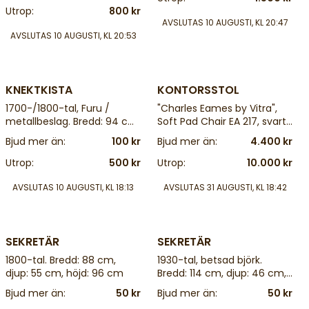
Utrop:
800 kr
AVSLUTAS
10 AUGUSTI, KL 20:47
AVSLUTAS
10 AUGUSTI, KL 20:53
4 d
25 d
KNEKTKISTA
KONTORSSTOL
1700-/1800-tal, Furu /
"Charles Eames by Vitra",
metallbeslag. Bredd: 94 cm.
Soft Pad Chair EA 217, svart
Djup: 43 cm. Höjd: 27 cm
läder och tyg, gjuten
Bjud mer än:
100 kr
Bjud mer än:
4.400 kr
aluminium, ställbar
Utrop:
500 kr
Utrop:
10.000 kr
AVSLUTAS
10 AUGUSTI, KL 18:13
AVSLUTAS
31 AUGUSTI, KL 18:42
4 d
4 d
SEKRETÄR
SEKRETÄR
1800-tal. Bredd: 88 cm,
1930-tal, betsad björk.
djup: 55 cm, höjd: 96 cm
Bredd: 114 cm, djup: 46 cm,
höjd: 114 cm, nyckel
Bjud mer än:
50 kr
Bjud mer än:
50 kr