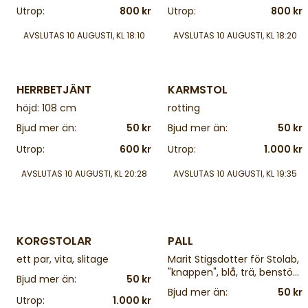
Utrop:
800 kr
Utrop:
800 kr
AVSLUTAS
10 AUGUSTI, KL 18:10
AVSLUTAS
10 AUGUSTI, KL 18:20
4 d
4 d
HERRBETJÄNT
KARMSTOL
höjd: 108 cm
rotting
Bjud mer än:
50 kr
Bjud mer än:
50 kr
Utrop:
600 kr
Utrop:
1.000 kr
AVSLUTAS
10 AUGUSTI, KL 20:28
AVSLUTAS
10 AUGUSTI, KL 19:35
4 d
4 d
KORGSTOLAR
PALL
ett par, vita, slitage
Marit Stigsdotter för Stolab,
"knappen", blå, trä, benstöd
Bjud mer än:
50 kr
i metall. Höjd: 76 cm
Bjud mer än:
50 kr
Utrop:
1.000 kr