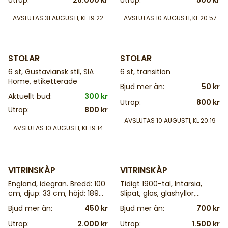
Utrop:
26.000 kr
Utrop:
500 kr
48 cm
AVSLUTAS
31 AUGUSTI, KL 19:22
AVSLUTAS
10 AUGUSTI, KL 20:57
4 d
4 d
STOLAR
STOLAR
6 st, Gustaviansk stil, SIA
6 st, transition
Home, etiketterade
Bjud mer än:
50 kr
Aktuellt bud:
300 kr
Utrop:
800 kr
Utrop:
800 kr
AVSLUTAS
10 AUGUSTI, KL 20:19
AVSLUTAS
10 AUGUSTI, KL 19:14
4 d
4 d
VITRINSKÅP
VITRINSKÅP
England, idegran. Bredd: 100
Tidigt 1900-tal, Intarsia,
cm, djup: 33 cm, höjd: 189
Slipat, glas, glashyllor,
cm
mahogny. Bredd: 90 cm,
Bjud mer än:
450 kr
Bjud mer än:
700 kr
djup: 51 cm, höjd: 156 cm,
nyckel
Utrop:
2.000 kr
Utrop:
1.500 kr