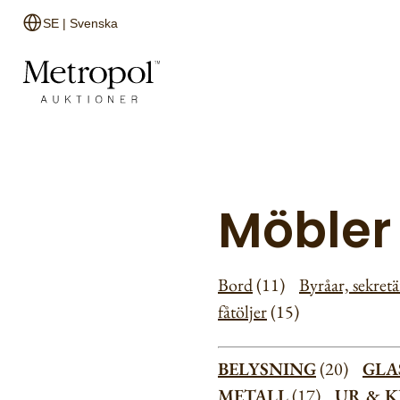
SE | Svenska
Möbler
Bord
(11)
Byråar, sekretä
fåtöljer
(15)
BELYSNING
(20)
GLA
METALL
(17)
UR & 