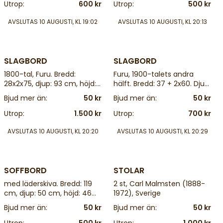
Utrop:
600 kr
Utrop:
500 kr
AVSLUTAS
10 AUGUSTI, KL 19:02
AVSLUTAS
10 AUGUSTI, KL 20:13
4 d
4 d
SLAGBORD
SLAGBORD
1800-tal, Furu. Bredd:
Furu, 1900-talets andra
28x2x75, djup: 93 cm, höjd:
hälft. Bredd: 37 + 2x60. Djup:
80 cm
90 cm, höjd: 75 cm
Bjud mer än:
50 kr
Bjud mer än:
50 kr
Utrop:
1.500 kr
Utrop:
700 kr
AVSLUTAS
10 AUGUSTI, KL 20:20
AVSLUTAS
10 AUGUSTI, KL 20:29
4 d
4 d
SOFFBORD
STOLAR
med läderskiva. Bredd: 119
2 st, Carl Malmsten (1888-
cm, djup: 50 cm, höjd: 46
1972), Sverige
cm
Bjud mer än:
50 kr
Bjud mer än:
50 kr