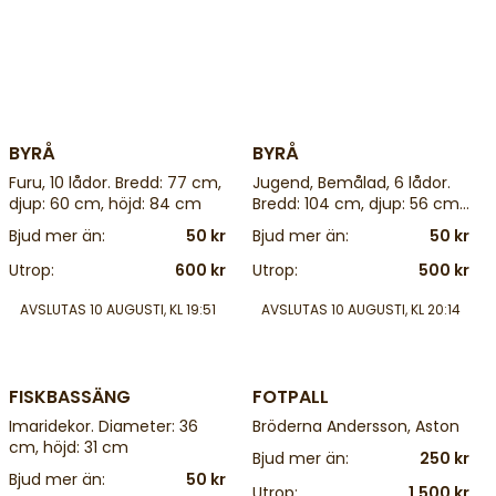
4 d
4 d
BYRÅ
BYRÅ
Furu, 10 lådor. Bredd: 77 cm,
Jugend, Bemålad, 6 lådor.
djup: 60 cm, höjd: 84 cm
Bredd: 104 cm, djup: 56 cm,
höjd: 82 cm
Bjud mer än:
50 kr
Bjud mer än:
50 kr
Utrop:
600 kr
Utrop:
500 kr
AVSLUTAS
10 AUGUSTI, KL 19:51
AVSLUTAS
10 AUGUSTI, KL 20:14
4 d
4 d
FISKBASSÄNG
FOTPALL
Imaridekor. Diameter: 36
Bröderna Andersson, Aston
cm, höjd: 31 cm
Bjud mer än:
250 kr
Bjud mer än:
50 kr
Utrop:
1.500 kr