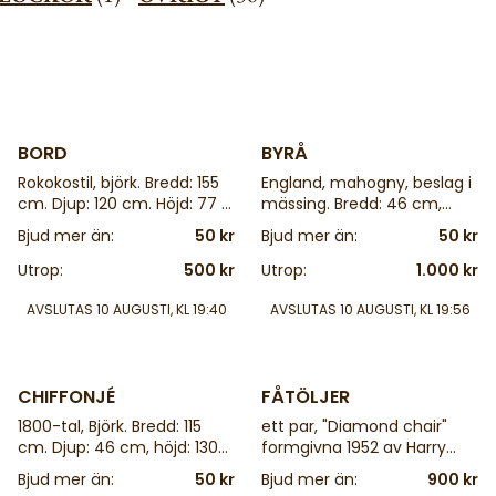
4 d
4 d
BORD
BYRÅ
Rokokostil, björk. Bredd: 155
England, mahogny, beslag i
cm. Djup: 120 cm. Höjd: 77 +
mässing. Bredd: 46 cm,
2 iläggx45 cm
djup: 41,107 cm
Bjud mer än:
50 kr
Bjud mer än:
50 kr
Utrop:
500 kr
Utrop:
1.000 kr
AVSLUTAS
10 AUGUSTI, KL 19:40
AVSLUTAS
10 AUGUSTI, KL 19:56
4 d
4 d
CHIFFONJÉ
FÅTÖLJER
1800-tal, Björk. Bredd: 115
ett par, "Diamond chair"
cm. Djup: 46 cm, höjd: 130
formgivna 1952 av Harry
cm
Bertoia
Bjud mer än:
50 kr
Bjud mer än:
900 kr