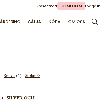
BLI MEDLEM
Presentkort
Logga in
ÄRDERING
SÄLJA
KÖPA
OM OSS
4)
Soffor
(2)
Stolar &
46)
SILVER OCH