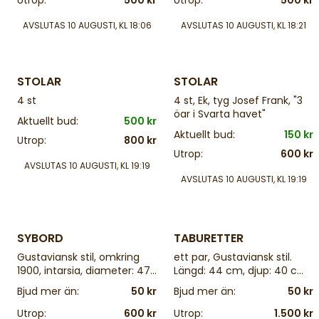
Utrop:
500 kr
Utrop:
500 kr
AVSLUTAS
10 AUGUSTI, KL 18:06
AVSLUTAS
10 AUGUSTI, KL 18:21
4 d
4 d
STOLAR
STOLAR
4 st
4 st, Ek, tyg Josef Frank, "3
öar i Svarta havet"
Aktuellt bud:
500 kr
Aktuellt bud:
150 kr
Utrop:
800 kr
Utrop:
600 kr
AVSLUTAS
10 AUGUSTI, KL 19:19
AVSLUTAS
10 AUGUSTI, KL 19:19
4 d
4 d
SYBORD
TABURETTER
Gustaviansk stil, omkring
ett par, Gustaviansk stil.
1900, intarsia, diameter: 47,
Längd: 44 cm, djup: 40 cm,
höjd: 64 cm
höjd: 43 cm
Bjud mer än:
50 kr
Bjud mer än:
50 kr
Utrop:
600 kr
Utrop:
1.500 kr