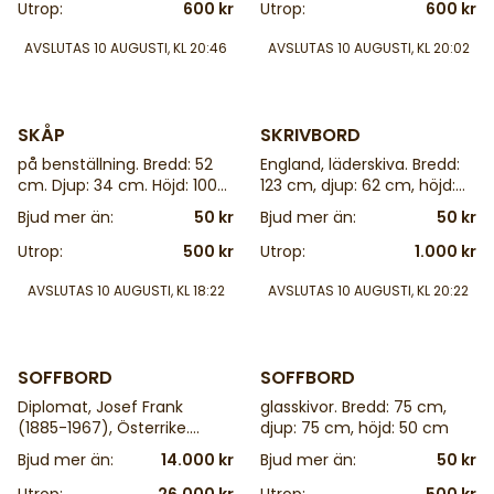
Utrop:
600 kr
Utrop:
600 kr
AVSLUTAS
10 AUGUSTI, KL 20:46
AVSLUTAS
10 AUGUSTI, KL 20:02
4 d
4 d
SKÅP
SKRIVBORD
på benställning. Bredd: 52
England, läderskiva. Bredd:
cm. Djup: 34 cm. Höjd: 100
123 cm, djup: 62 cm, höjd:
cm, nyckel
76 cm
Bjud mer än:
50 kr
Bjud mer än:
50 kr
Utrop:
500 kr
Utrop:
1.000 kr
AVSLUTAS
10 AUGUSTI, KL 18:22
AVSLUTAS
10 AUGUSTI, KL 20:22
25 d
4 d
SOFFBORD
SOFFBORD
Diplomat, Josef Frank
glasskivor. Bredd: 75 cm,
(1885-1967), Österrike.
djup: 75 cm, höjd: 50 cm
Firma Svenskt Tenn.
Bjud mer än:
14.000 kr
Bjud mer än:
50 kr
Mahogny, ej märkt, Bredd:
105 cm. Djup: 105 cm. Höjd: