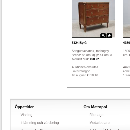
5124
Byrå
4150
Sengustaviansk, mahogny.
1800-
Bredd: 88 cm, djup: 41 cm..//
cm. D
Aktuellt bud:
100 kr
Auktionen avslutas
Aukt
i övermorgon
i öv
10 augusti kl 18:10
10 au
Öppettider
Om Metropol
Visning
Företaget
Inlämning och värdering
Medarbetare