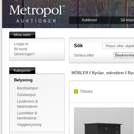
Auktioner
Så köpe
Mina sidor
Logga in
Sök
Bli kund
Glömt login?
Sortera efter
Kategorier
MÖBLER
/
Byråar, sekretärer
/
Byr
Belysning
Bordslampor
Tillbaka
Golvlampor
Ljuskronor &
takarmaturer
Ljusstakar &
kandelabrar
Väggbelysning