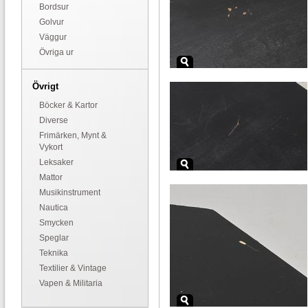
Bordsur
Golvur
Väggur
Övriga ur
Övrigt
Böcker & Kartor
Diverse
Frimärken, Mynt &
Vykort
Leksaker
Mattor
Musikinstrument
Nautica
Smycken
Speglar
Teknika
Textilier & Vintage
Vapen & Militaria