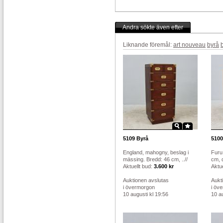
Andra sökte även efter
Liknande föremål:
art nouveau
byrå
5109
Byrå
5100
England, mahogny, beslag i
Furu,
mässing. Bredd: 46 cm, ..//
cm, d
Aktuellt bud:
3.600 kr
Aktue
Auktionen avslutas
Aukt
i övermorgon
i öv
10 augusti kl 19:56
10 au