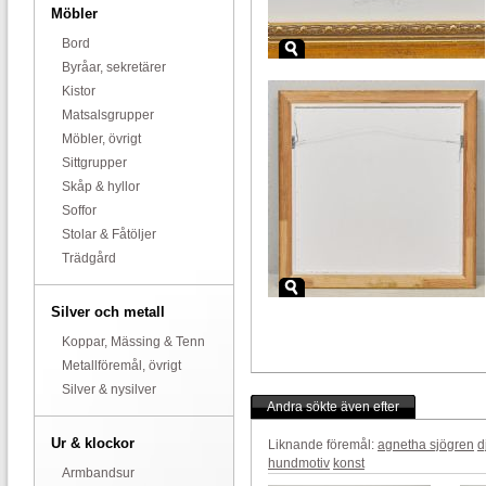
Möbler
Bord
Byråar, sekretärer
Kistor
Matsalsgrupper
Möbler, övrigt
Sittgrupper
Skåp & hyllor
Soffor
Stolar & Fåtöljer
Trädgård
Silver och metall
Koppar, Mässing & Tenn
Metallföremål, övrigt
Silver & nysilver
Andra sökte även efter
Ur & klockor
Liknande föremål:
agnetha sjögren
d
hundmotiv
konst
Armbandsur