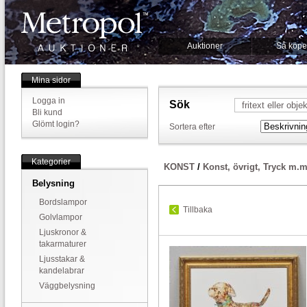
Auktioner
Så köpe
Mina sidor
Logga in
Sök
Bli kund
Glömt login?
Sortera efter
Kategorier
KONST
/
Konst, övrigt, Tryck m.m
Belysning
Bordslampor
Tillbaka
Golvlampor
Ljuskronor &
takarmaturer
Ljusstakar &
kandelabrar
Väggbelysning