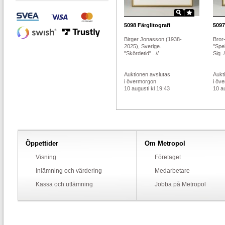
5098
Färglitografi
5097
Birger Jonasson (1938-
Bror-
2025), Sverige.
"Spe
"Skördetid"...//
Sig../
Auktionen avslutas
Aukt
i övermorgon
i öv
10 augusti kl 19:43
10 au
Öppettider
Om Metropol
Visning
Företaget
Inlämning och värdering
Medarbetare
Kassa och utlämning
Jobba på Metropol