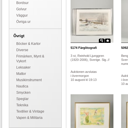
Bordsur
Golvur
Väggur
Övriga ur
Övrigt
Böcker & Kartor
5174
Färglitografi
5092
Diverse
3 st, Reinhold Ljunggren
Beng
Frimärken, Mynt &
(1920-2006), Sverige. Sig..//
Sver
Vykort
numr
Leksaker
Auktionen avslutas
Mattor
i övermorgon
Aukt
Musikinstrument
10 augusti kl 19:13
i öv
10 au
Nautica
Smycken
Speglar
Teknika
Textilier & Vintage
Vapen & Militaria