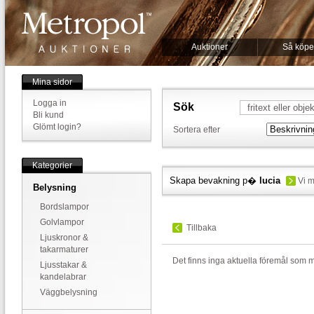
Auktioner
Så köpe
Mina sidor
Logga in
Sök
Bli kund
Glömt login?
Sortera efter
Kategorier
Skapa bevakning p�
lucia
Vi ma
Belysning
Bordslampor
Golvlampor
Tillbaka
Ljuskronor &
takarmaturer
Det finns inga aktuella föremål som 
Ljusstakar &
kandelabrar
Väggbelysning