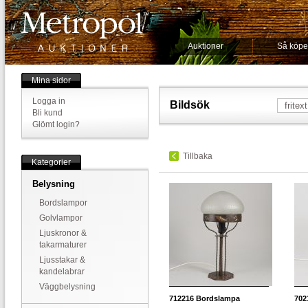
Auktioner
Så köpe
Mina sidor
Logga in
Bildsök
Bli kund
Glömt login?
Tillbaka
Kategorier
Belysning
Bordslampor
Golvlampor
Ljuskronor &
takarmaturer
Ljusstakar &
kandelabrar
Väggbelysning
712216
Bordslampa
702