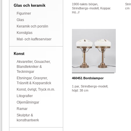
1900-talets början,
Stri
Glas och keramik
Strindbergs-modell, Koppar.
cm
Hö..//
Figuriner
Glas
Keramik och porslin
Konstglas
Mat- och kaffeserviser
Konst
Akvareller, Gouacher,
Blandtekniker &
Teckningar
Etsningar, Gravyrer,
460451
Bordslampor
Träsnitt & Kopparstick
1 par, Strindbergs-modell,
Konst, övrigt, Tryck m.m.
höjd: 38 cm
Litografier
Oljemålningar
Ramar
Skulptur &
konsthantverk