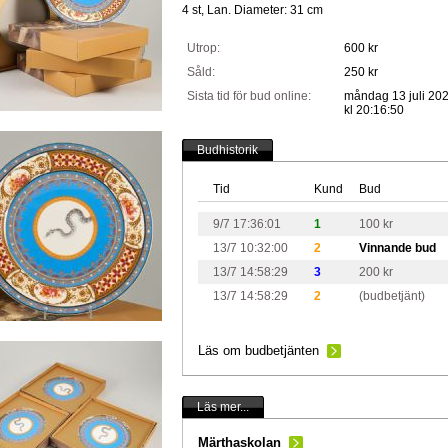
4 st, Lan. Diameter: 31 cm
Utrop:
600 kr
Såld:
250 kr
Sista tid för bud online:
måndag 13 juli 20
kl 20:16:50
Budhistorik
Tid
Kund
Bud
9/7 17:36:01
1
100 kr
13/7 10:32:00
2
Vinnande bud
13/7 14:58:29
3
200 kr
13/7 14:58:29
2
(budbetjänt)
Läs om budbetjänten
Läs mer...
Märthaskolan