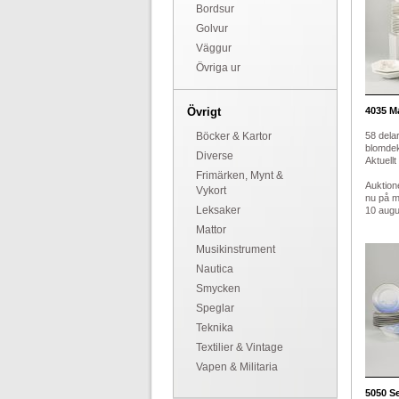
Bordsur
Golvur
Väggur
Övriga ur
Övrigt
4035
Ma
Böcker & Kartor
58 delar
blomdek
Diverse
Aktuellt
Frimärken, Mynt &
Auktion
Vykort
nu på 
Leksaker
10 augus
Mattor
Musikinstrument
Nautica
Smycken
Speglar
Teknika
Textilier & Vintage
Vapen & Militaria
5050
Se