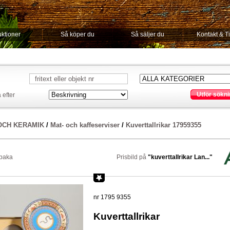
ktioner
Så köper du
Så säljer du
Kontakt & T
Utför sökni
 efter
OCH KERAMIK
/
Mat- och kaffeserviser
/
Kuverttallrikar 17959355
lbaka
Prisbild på
"kuverttallrikar Lan..."
nr 1795 9355
Kuverttallrikar