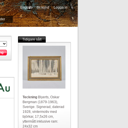
English
Bli kund
Logga in
-->
ider
Tidigare sålt
ng
Teckning
Blyerts, Oskar
Bergman (1879-1963),
Sverige. Signerad, daterad
1928, vintermotiv med
björkar, 17,5x26 cm,
yttermått inklusive ram:
24x32 cm