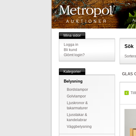
Au
Mina sidor
Logga in
Sök
Bli kund
Glömt login?
Sortera
Kategorier
GLAS 
Belysning
Bordslampor
Til
Golvlampor
Ljuskronor &
takarmaturer
Ljusstakar &
kandelabrar
Väggbelysning