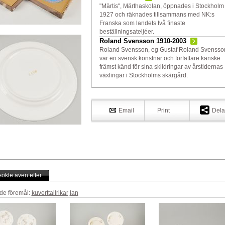
"Märtis", Märthaskolan, öppnades i Stockholm
1927 och räknades tillsammans med NK:s
Franska som landets två finaste
beställningsateljéer.
Roland Svensson 1910-2003
Roland Svensson, eg Gustaf Roland Svensso
var en svensk konstnär och författare kanske
främst känd för sina skildringar av årstidernas
växlingar i Stockholms skärgård.
Email
Print
Dela
ökte även efter
de föremål:
kuverttallrikar
lan