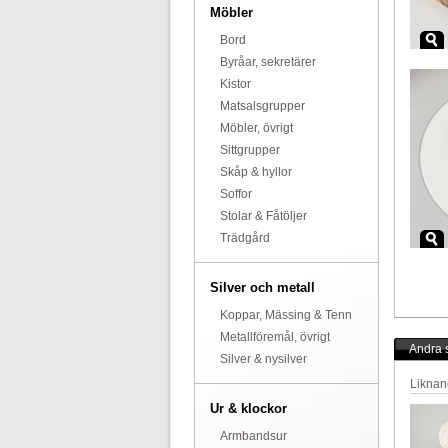
Möbler
Bord
Byråar, sekretärer
Kistor
Matsalsgrupper
Möbler, övrigt
Sittgrupper
Skåp & hyllor
Soffor
Stolar & Fåtöljer
Trädgård
Silver och metall
Koppar, Mässing & Tenn
Metallföremål, övrigt
Andra s
Silver & nysilver
Liknan
Ur & klockor
Armbandsur