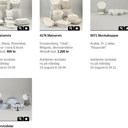
tservis
4176
Matservis
5071
Mockakoppar
, Maria, Rosenthal,
Gustavsberg, "Viola",
Arabia, 9+ 1 delar,
or i rosa & brunt
flintgods, blomsterdekor
”Risporslin”
 bud:
800 kr
Aktuellt bud:
1.200 kr
en avslutas
Auktionen avslutas
Auktionen avslutas
måndag
nu på måndag
nu på måndag
ti kl 19:08
10 augusti kl 18:48
10 augusti kl 18:11
rvisdelar